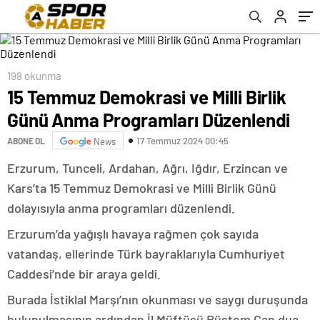
198 okunma
15 Temmuz Demokrasi ve Milli Birlik
Günü Anma Programları Düzenlendi
17 Temmuz 2024 00:45
ABONE OL
News
Erzurum, Tunceli, Ardahan, Ağrı, Iğdır, Erzincan ve
Kars’ta 15 Temmuz Demokrasi ve Milli Birlik Günü
dolayısıyla anma programları düzenlendi.
Erzurum’da yağışlı havaya rağmen çok sayıda
vatandaş, ellerinde Türk bayraklarıyla Cumhuriyet
Caddesi’nde bir araya geldi.
Burada İstiklal Marşı’nın okunması ve saygı duruşunda
bulunulmasının ardından İl Müftüsü Rüstem Can dua