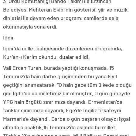
3. Ordu Komutanlığı Bando Takımı ile Erzincan
Belediyesi Mehteran Ekibi’nin gösterisi, şiir ve müzik
dinletisi ile devam eden program, camilerde sela
okunmasıyla sona erdi.
Iğdır
Iğdır’da millet bahçesinde düzenlenen programda,
Kur’an-ı Kerim okundu, dualar edildi.
Vali Ercan Turan, burada yaptığı konuşmada, 15
Temmuz’da hain darbe girişiminden bu yana 8 yıl
geçtiğini anımsatarak, “O hain gece tüm ülkede olduğu
gibi Iğdır’da da milletimiz bir olmuştur. O gün güneyde
YPG hain örgütü sınırımıza dayandı, Ermenistan’da
tanklar sınırımıza dayandı, Ege’de İngiliz firkateyni
Marmaris’e dayandı. Darbe o gün başaralı olsaydı işgal
altında olacaktık.15 Temmuz’da aslında bu millet
Türkiye Yüzyılı’na geçiş yaptı. Milli Birlik ve Demokrasi