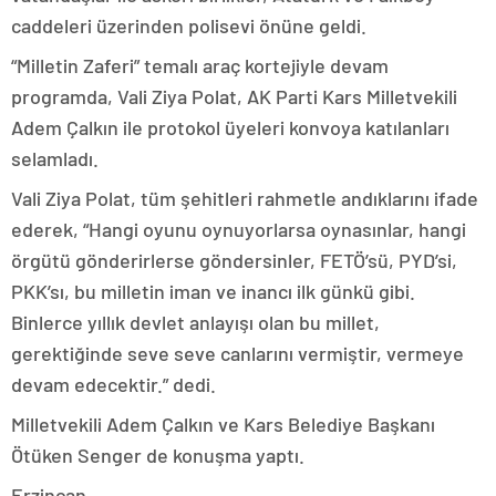
caddeleri üzerinden polisevi önüne geldi.
“Milletin Zaferi” temalı araç kortejiyle devam
programda, Vali Ziya Polat, AK Parti Kars Milletvekili
Adem Çalkın ile protokol üyeleri konvoya katılanları
selamladı.
Vali Ziya Polat, tüm şehitleri rahmetle andıklarını ifade
ederek, “Hangi oyunu oynuyorlarsa oynasınlar, hangi
örgütü gönderirlerse göndersinler, FETÖ’sü, PYD’si,
PKK’sı, bu milletin iman ve inancı ilk günkü gibi.
Binlerce yıllık devlet anlayışı olan bu millet,
gerektiğinde seve seve canlarını vermiştir, vermeye
devam edecektir.” dedi.
Milletvekili Adem Çalkın ve Kars Belediye Başkanı
Ötüken Senger de konuşma yaptı.
Erzincan