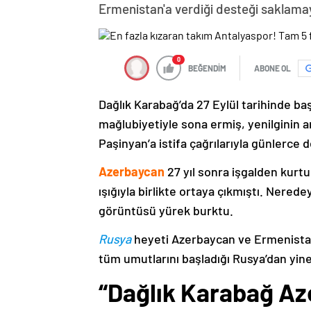
Ermenistan'a verdiği desteği saklama
0
BEĞENDİM
ABONE OL
Dağlık Karabağ’da 27 Eylül tarihinde ba
mağlubiyetiyle sona ermiş, yenilginin 
Paşinyan’a istifa çağrılarıyla günlerce 
Azerbaycan
27 yıl sonra işgalden kurtu
ışığıyla birlikte ortaya çıkmıştı. Nere
görüntüsü yürek burktu.
Rusya
heyeti Azerbaycan ve Ermenistan
tüm umutlarını başladığı Rusya’dan yine
“Dağlık Karabağ Az