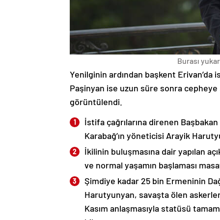
Burası yukarı
Yenilginin ardından başkent Erivan’da i
Paşinyan ise uzun süre sonra cepheye s
görüntülendi.
İstifa çağrılarına direnen Başbakan
Karabağ’ın yöneticisi Arayik Haruty
İkilinin buluşmasına dair yapılan a
ve normal yaşamın başlaması masaya
Şimdiye kadar 25 bin Ermeninin Dağ
Harutyunyan, savaşta ölen askerleri
Kasım anlaşmasıyla statüsü tamame