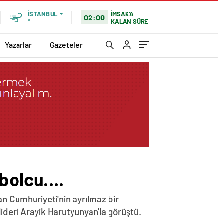
İMSAK'A
İSTANBUL
02:00
KALAN SÜRE
°
Yazarlar
Gazeteler
tbolcu….
n Cumhuriyeti'nin ayrılmaz bir
lideri Arayik Harutyunyan'la görüştü.