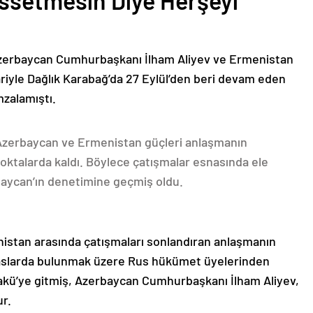
issetmesin Diye Herşeyi
Azerbaycan Cumhurbaşkanı İlham Aliyev ve Ermenistan
ariyle Dağlık Karabağ’da 27 Eylül’den beri devam eden
mzalamıştı.
 Azerbaycan ve Ermenistan güçleri anlaşmanın
oktalarda kaldı. Böylece çatışmalar esnasında ele
rbaycan’ın denetimine geçmiş oldu.
nistan arasında çatışmaları sonlandıran anlaşmanın
emaslarda bulunmak üzere Rus hükümet üyelerinden
akü’ye gitmiş, Azerbaycan Cumhurbaşkanı İlham Aliyev,
ur.