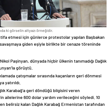
da ki görselin altyazı örneğidir.
stifa etmesi için günlerce protestolar yapılan Başbakan
avaşmaya giden eşiyle birlikte bir cenaze töreninde
 Nikol Paşinyan, dünyada hiçbir ülkenin tanımadığı Dağlık
unyan’la görüştü.
çıklamada çatışmalar sırasında kaçanların geri dönmesi
 yatırıldı.
lık Karabağ’a geri döndüğü bilgisini veren
n ailelerine 600 dolar yardım verileceğini söyledi. 10
n belirsiz kalan Dağlık Karabağ Ermenistan tarafından