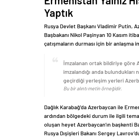
Ermenistan Yalnız H
Yaptık
Rusya Devlet Başkanı Vladimir Putin, 
Başbakanı Nikol Paşinyan 10 Kasım itib
çatışmaların durması için bir anlaşma i
İmzalanan ortak bildiriye göre
imzalandığı anda bulundukları n
geçirdiği yerleşim yerleri Aze
Bu bir alıntı metin örneğidir.
Dağlık Karabağ’da Azerbaycan ile Erme
ardından bölgedeki durum ile ilgili t
oluşan heyet Azerbaycan’ın başkenti B
Rusya Dışişleri Bakanı Sergey Lavrov’d