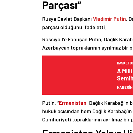
Parçası”
Rusya Devlet Başkanı
Vladimir Putin
, D
parçası olduğunu ifade etti.
Rossiya 1’e konuşan Putin, Dağlık Karaba
Azerbaycan topraklarının ayrılmaz bir p
BASKETB
A Mill
Semih 
HABERİN
Putin, “
Ermenistan
, Dağlık Karabağ’ın 
hukuk açısından hem Dağlık Karabağ’ı
Cumhuriyeti topraklarının ayrılmaz bir 