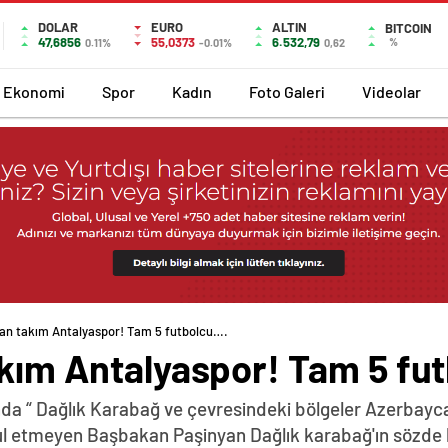
DOLAR
EURO
ALTIN
BITCOIN
47,6856
55,0373
6.532,79
%
0.11%
-0.01%
0,62
Ekonomi
Spor
Kadın
Foto Galeri
Videolar
ran takım Antalyaspor! Tam 5 futbolcu….
takım Antalyaspor! Tam 5 fu
da “ Dağlık Karabağ ve çevresindeki bölgeler Azerbayca
abul etmeyen Başbakan Paşinyan Dağlık karabağ'ın sözde 