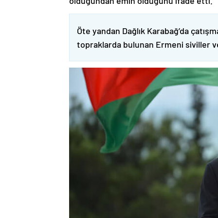
olduğundan emin olduğunu ifade etti.
Öte yandan Dağlık Karabağ’da çatışma
topraklarda bulunan Ermeni siviller 