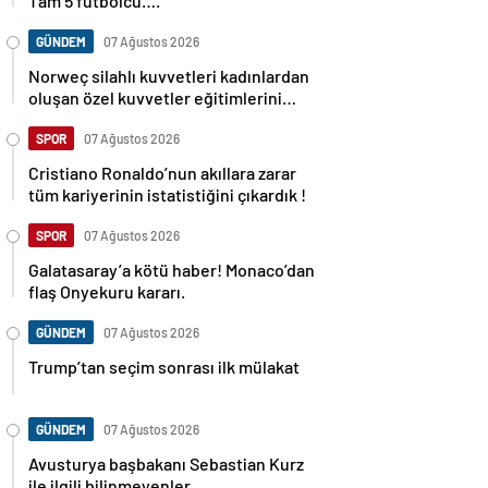
Tam 5 futbolcu….
GÜNDEM
07 Ağustos 2026
Norweç silahlı kuvvetleri kadınlardan
oluşan özel kuvvetler eğitimlerini
başlattı.
SPOR
07 Ağustos 2026
Cristiano Ronaldo’nun akıllara zarar
tüm kariyerinin istatistiğini çıkardık !
SPOR
07 Ağustos 2026
Galatasaray’a kötü haber! Monaco’dan
flaş Onyekuru kararı.
GÜNDEM
07 Ağustos 2026
Trump’tan seçim sonrası ilk mülakat
GÜNDEM
07 Ağustos 2026
Avusturya başbakanı Sebastian Kurz
ile ilgili bilinmeyenler