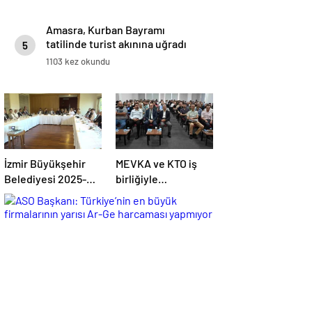
Amasra, Kurban Bayramı
tatilinde turist akınına uğradı
5
1103 kez okundu
İzmir Büyükşehir
MEVKA ve KTO iş
Belediyesi 2025-
birliğiyle
2029 Stratejik Planı
düzenlenen
için çalışmalarını
bilgilendirme
sürdürüyor
semineri