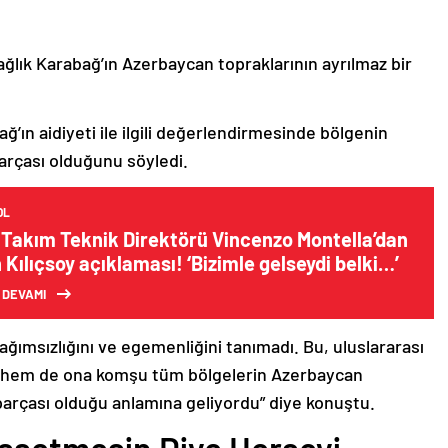
ağlık Karabağ’ın Azerbaycan topraklarının ayrılmaz bir
ğ’ın aidiyeti ile ilgili değerlendirmesinde bölgenin
arçası olduğunu söyledi.
OL
i Takım Teknik Direktörü Vincenzo Montella’dan
Kılıçsoy açıklaması! ‘Bizimle gelseydi belki…’
 DEVAMI
bağımsızlığını ve egemenliğini tanımadı. Bu, uluslararası
n hem de ona komşu tüm bölgelerin Azerbaycan
parçası olduğu anlamına geliyordu” diye konuştu.