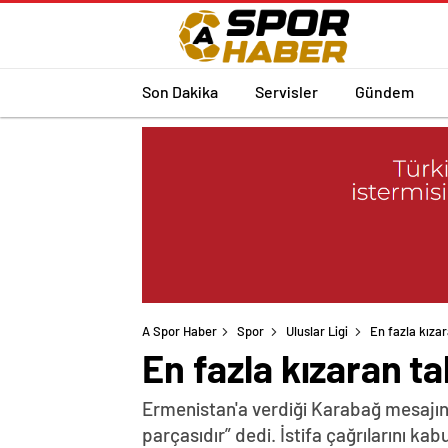
Son Dakika
Servisler
Gündem
A Spor Haber
Spor
Uluslar Ligi
En fazla kıza
En fazla kızaran 
Ermenistan'a verdiği Karabağ mesajın
parçasıdır” dedi. İstifa çağrılarını k