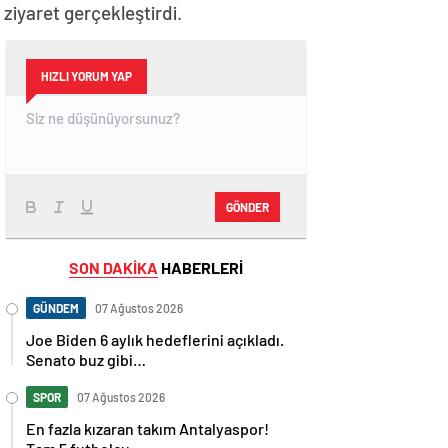
iyaret gerçekleştirdi.
HIZLI YORUM YAP
GÖNDER
SON DAKİKA
HABERLERİ
GÜNDEM
07 Ağustos 2026
Joe Biden 6 aylık hedeflerini açıkladı.
Senato buz gibi…
SPOR
07 Ağustos 2026
En fazla kızaran takım Antalyaspor!