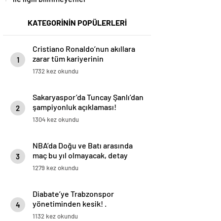
KATEGORİNİN POPÜLERLERİ
Cristiano Ronaldo’nun akıllara
zarar tüm kariyerinin
1
istatistiğini çıkardık !
1732 kez okundu
Sakaryaspor’da Tuncay Şanlı’dan
şampiyonluk açıklaması!
2
1304 kez okundu
NBA’da Doğu ve Batı arasında
maç bu yıl olmayacak, detay
3
haberimizde.
1279 kez okundu
Diabate’ye Trabzonspor
yönetiminden kesik! .
4
1132 kez okundu