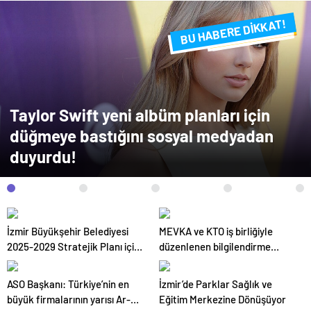
BU HABERE DİKKAT!
FLAŞ FLAŞ...
SON DAKİKA
Taylor Swift yeni albüm planları için
düğmeye bastığını sosyal medyadan
duyurdu!
İzmir Büyükşehir Belediyesi
MEVKA ve KTO iş birliğiyle
2025-2029 Stratejik Planı için
düzenlenen bilgilendirme
çalışmalarını sürdürüyor
semineri
ASO Başkanı: Türkiye’nin en
İzmir’de Parklar Sağlık ve
büyük firmalarının yarısı Ar-Ge
Eğitim Merkezine Dönüşüyor