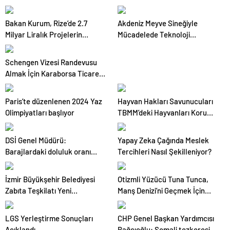
içeren kanun teklifi TBMM
Genel Kurulunda kabul edildi
Bakan Kurum, Rize’de 2.7
Akdeniz Meyve Sineğiyle
(1)
Milyar Liralık Projelerin
Mücadelede Teknoloji
Açılışını Gerçekleştirecek
Kullanılıyor
Schengen Vizesi Randevusu
Almak İçin Karaborsa Ticareti
Yapılıyor
Paris’te düzenlenen 2024 Yaz
Hayvan Hakları Savunucuları
Olimpiyatları başlıyor
TBMM’deki Hayvanları Koruma
Kanunu Tasarısına Karşı
Seslerini Yükseltti
DSİ Genel Müdürü:
Yapay Zeka Çağında Meslek
Barajlardaki doluluk oranı
Tercihleri Nasıl Şekilleniyor?
arttı
İzmir Büyükşehir Belediyesi
Otizmli Yüzücü Tuna Tunca,
Zabıta Teşkilatı Yeni
Manş Denizi’ni Geçmek İçin
Memurlarla Güçleniyor
Hazırlanıyor
LGS Yerleştirme Sonuçları
CHP Genel Başkan Yardımcısı
Açıklandı
Bağcıoğlu: Somali tezkeresi