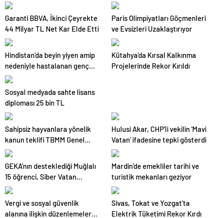
harcaması yapmıyor
Garanti BBVA, İkinci Çeyrekte
Paris Olimpiyatları Göçmenleri
44 Milyar TL Net Kar Elde Etti
ve Evsizleri Uzaklaştırıyor
Hindistan’da beyin yiyen amip
Kütahya’da Kırsal Kalkınma
nedeniyle hastalanan genç
Projelerinde Rekor Kırıldı
hayatta kalmayı başardı
Sosyal medyada sahte lisans
diploması 25 bin TL
Sahipsiz hayvanlara yönelik
Hulusi Akar, CHP’li vekilin ‘Mavi
kanun teklifi TBMM Genel
Vatan’ ifadesine tepki gösterdi
Kurulunda kabul edildi
GEKA’nın desteklediği Muğlalı
Mardin’de emekliler tarihi ve
15 öğrenci, Siber Vatan
turistik mekanları geziyor
Bootcamp etkinliğine katıldı
Vergi ve sosyal güvenlik
Sivas, Tokat ve Yozgat’ta
alanına ilişkin düzenlemeler
Elektrik Tüketimi Rekor Kırdı