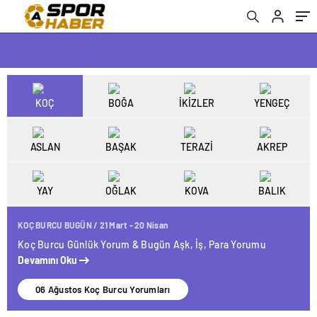
KOÇ
BOĞA
İKİZLER
YENGEÇ
ASLAN
BAŞAK
TERAZİ
AKREP
YAY
OĞLAK
KOVA
BALIK
KOÇ BURCU BUGÜN / 21 Mart - 20 Nisan
Koç Burcu Günlük Yorum & Bugün Aşk, İş, Para Yorumu
Devamını Oku
06 Ağustos Koç Burcu Yorumları