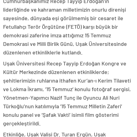
Cumhurbaşkanımız Recep Tayyip Erdoğan’ın
liderliğinde ve kahraman milletimizin onurlu direnişi
sayesinde, dünyada eşi görülmemiş bir cesaret ile
Fetullahçı Terör Örgütüne (FETÖ) karşı büyük bir
demokrasi zaferine imza attığımız 15 Temmuz
Demokrasi ve Milli Birlik Günü, Uşak Üniversitesinde
düzenlenen etkinliklerle kutlandı.
Uşak Üniversitesi Recep Tayyip Erdoğan Kongre ve
Kültür Merkezinde düzenlenen etkinliklerde;
şehitlerimizin ruhlarına ithafen Kur’an-ı Kerim Tilaveti
ve Lokma İkramı, ’15 Temmuz’ konulu fotoğraf sergisi,
Yönetmen-Yapımcı Nazif Tunç ile Oyuncu Ali Nuri
Türkoğlu’nun katılımıyla ’15 Temmuz Milletin Zaferi’
konulu panel ve ‘Şafak Vakti’ isimli film gösterimi
gerçekleştirildi.
Etkinliğe, Uşak Valisi Dr. Turan Ergün, Uşak