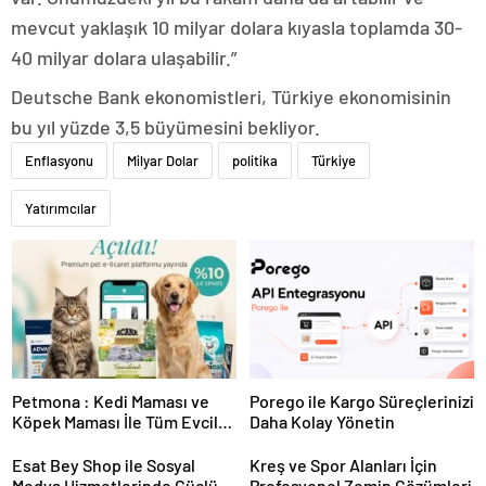
mevcut yaklaşık 10 milyar dolara kıyasla toplamda 30-
40 milyar dolara ulaşabilir.”
Deutsche Bank ekonomistleri, Türkiye ekonomisinin
bu yıl yüzde 3,5 büyümesini bekliyor.
Enflasyonu
Milyar Dolar
politika
Türkiye
Yatırımcılar
Petmona : Kedi Maması ve
Porego ile Kargo Süreçlerinizi
Köpek Maması İle Tüm Evcil
Daha Kolay Yönetin
Hayvan Ürünleri
Esat Bey Shop ile Sosyal
Kreş ve Spor Alanları İçin
Medya Hizmetlerinde Güçlü
Profesyonel Zemin Çözümleri