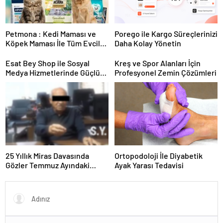
Petmona : Kedi Maması ve
Porego ile Kargo Süreçlerinizi
Köpek Maması İle Tüm Evcil
Daha Kolay Yönetin
Hayvan Ürünleri
Esat Bey Shop ile Sosyal
Kreş ve Spor Alanları İçin
Medya Hizmetlerinde Güçlü
Profesyonel Zemin Çözümleri
Panel Deneyimi
25 Yıllık Miras Davasında
Ortopodoloji İle Diyabetik
Gözler Temmuz Ayındaki
Ayak Yarası Tedavisi
Karar Duruşmasına Çevrildi