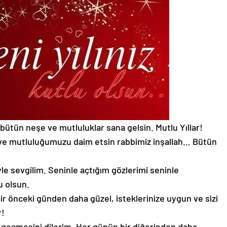
 bütün neşe ve mutluluklar sana gelsin. Mutlu Yıllar!
r ve mutluluğumuzu daim etsin rabbimiz inşallah… Bütün
yle sevgilim. Seninle açtığım gözlerimi seninle
u olsun.
ir önceki günden daha güzel, isteklerinize uygun ve sizi
r!
lu geçmesini dilerim. Her günün bir diğerinden daha