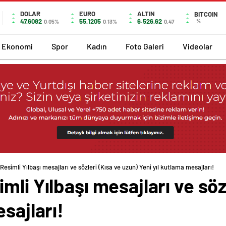
DOLAR
EURO
ALTIN
BITCOIN
47,6082
55,1205
6.526,62
%
0.05%
0.13%
0,47
Ekonomi
Spor
Kadın
Foto Galeri
Videolar
esimli Yılbaşı mesajları ve sözleri (Kısa ve uzun) Yeni yıl kutlama mesajları!
mli Yılbaşı mesajları ve söz
sajları!