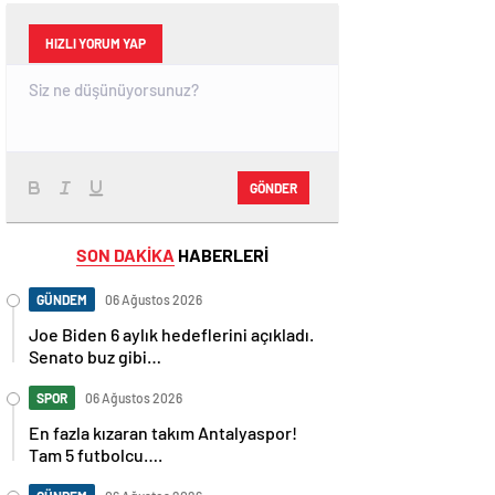
HIZLI YORUM YAP
GÖNDER
SON DAKİKA
HABERLERİ
GÜNDEM
06 Ağustos 2026
Joe Biden 6 aylık hedeflerini açıkladı.
Senato buz gibi…
SPOR
06 Ağustos 2026
En fazla kızaran takım Antalyaspor!
Tam 5 futbolcu….