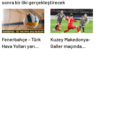
sonra bir ilki gerçekleştirecek
Fenerbahçe – Türk
Kuzey Makedonya-
Hava Yolları yarı
Galler maçında
final maçı saat
önce sevinç, sonra
kaçta, hangi
hüzün
kanalda? Kupa
Voley dörtlü final
heyecanı!