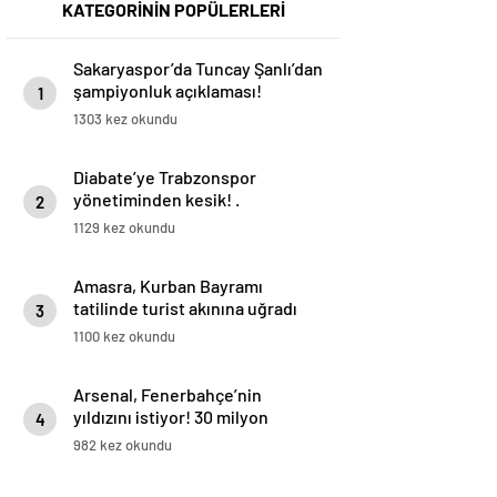
KATEGORİNİN POPÜLERLERİ
Sakaryaspor’da Tuncay Şanlı’dan
şampiyonluk açıklaması!
1
1303 kez okundu
Diabate’ye Trabzonspor
yönetiminden kesik! .
2
1129 kez okundu
Amasra, Kurban Bayramı
tatilinde turist akınına uğradı
3
1100 kez okundu
Arsenal, Fenerbahçe’nin
yıldızını istiyor! 30 milyon
4
Euro…
982 kez okundu