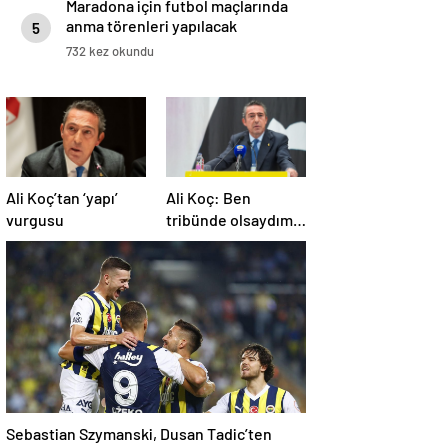
Maradona için futbol maçlarında
anma törenleri yapılacak
5
732 kez okundu
Ali Koç’tan ‘yapı’
Ali Koç: Ben
vurgusu
tribünde olsaydım,
yönetime destek
olurdum
Sebastian Szymanski, Dusan Tadic’ten