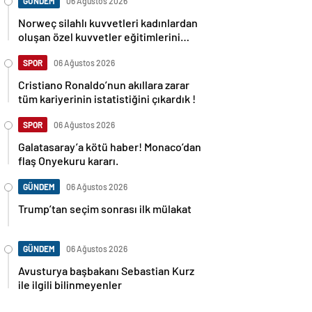
GÜNDEM
06 Ağustos 2026
Norweç silahlı kuvvetleri kadınlardan
oluşan özel kuvvetler eğitimlerini
başlattı.
SPOR
06 Ağustos 2026
Cristiano Ronaldo’nun akıllara zarar
tüm kariyerinin istatistiğini çıkardık !
SPOR
06 Ağustos 2026
Galatasaray’a kötü haber! Monaco’dan
flaş Onyekuru kararı.
GÜNDEM
06 Ağustos 2026
Trump’tan seçim sonrası ilk mülakat
GÜNDEM
06 Ağustos 2026
Avusturya başbakanı Sebastian Kurz
ile ilgili bilinmeyenler