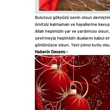
Bulutsuz gökyüzü senin olsun demiştim;
ümitsiz kalmaman ve hayallerine kavuşma
Allah hepimizin yar ve yardımcısı olsun.
çevirmeyip hepimizin dualarını kabul et
gönlünüzce olsun. Yeni yılınız kutlu ol
Haberin Devamı
›