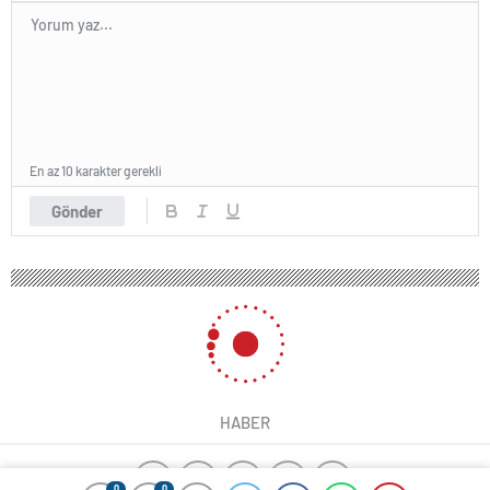
En az 10 karakter gerekli
Gönder
HABER
0
0