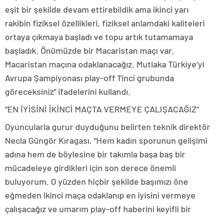
eşit bir şekilde devam ettirebildik ama ikinci yarı
rakibin fiziksel özellikleri, fiziksel anlamdaki kaliteleri
ortaya çıkmaya başladı ve topu artık tutamamaya
başladık. Önümüzde bir Macaristan maçı var.
Macaristan maçına odaklanacağız. Mutlaka Türkiye’yi
Avrupa Şampiyonası play-off 1’inci grubunda
göreceksiniz” ifadelerini kullandı.
“EN İYİSİNİ İKİNCİ MAÇTA VERMEYE ÇALIŞACAĞIZ”
Oyuncularla gurur duyduğunu belirten teknik direktör
Necla Güngör Kıragası, “Hem kadın sporunun gelişimi
adına hem de böylesine bir takımla başa baş bir
mücadeleye girdikleri için son derece önemli
buluyorum. O yüzden hiçbir şekilde başımızı öne
eğmeden ikinci maça odaklanıp en iyisini vermeye
çalışacağız ve umarım play-off haberini keyifli bir