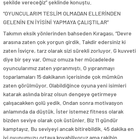
şekilde vereceğiz” şeklinde konuştu.
“OYUNCULARIM TESLİM OLMADAN ELLERİNDEN
GELENİN EN İYİSİNİ YAPMAYA ÇALIŞTILAR”
Takımın eksik yönlerinden bahseden Kıragası, “Devre
arasına zaten çok yorgun girdik. Takdir edersiniz ki
zaten İsviçre, tarz olarak sizi sürekli zorluyor. G kuvveti
diye bir şey var. Omuz omuza her mücadelede
oyuncularımız zaten yıpranmıştı. O yıpranmayı
toparlamaları 15 dakikanın içerisinde çok mümkün
zaten görülmüyor. Olabildiğince oyuna yeni isimleri
katarak aslında biraz olsun dengeye getirmeye
çalışacakken golü yedik. Ondan sonra motivasyon
anlamında da düştük. İster istemez fitness olarak
bizden seviye olarak çok üstünler. Biz 11 gündür
kamptayız. Bu seviyeyi ancak bitirebildik. 45 dakika en
iyi oyunumuzu ortaya koyabiliyoruz ama rakibin