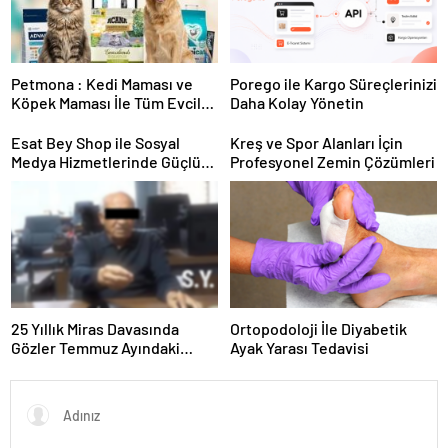
Petmona : Kedi Maması ve
Porego ile Kargo Süreçlerinizi
Köpek Maması İle Tüm Evcil
Daha Kolay Yönetin
Hayvan Ürünleri
Esat Bey Shop ile Sosyal
Kreş ve Spor Alanları İçin
Medya Hizmetlerinde Güçlü
Profesyonel Zemin Çözümleri
Panel Deneyimi
25 Yıllık Miras Davasında
Ortopodoloji İle Diyabetik
Gözler Temmuz Ayındaki
Ayak Yarası Tedavisi
Karar Duruşmasına Çevrildi