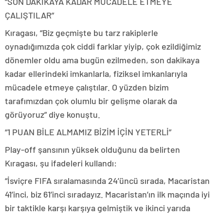
“SON DAKİKAYA KADAR MÜCADELE ETMEYE
ÇALIŞTILAR”
Kıragası, “Biz geçmişte bu tarz rakiplerle
oynadığımızda çok ciddi farklar yiyip, çok ezildiğimiz
dönemler oldu ama bugün ezilmeden, son dakikaya
kadar ellerindeki imkanlarla, fiziksel imkanlarıyla
mücadele etmeye çalıştılar. O yüzden bizim
tarafımızdan çok olumlu bir gelişme olarak da
görüyoruz” diye konuştu.
“1 PUAN BİLE ALMAMIZ BİZİM İÇİN YETERLİ”
Play-off şansının yüksek olduğunu da belirten
Kıragası, şu ifadeleri kullandı:
“İsviçre FIFA sıralamasında 24’üncü sırada, Macaristan
41’inci, biz 61’inci sıradayız. Macaristan’ın ilk maçında iyi
bir taktikle karşı karşıya gelmiştik ve ikinci yarıda