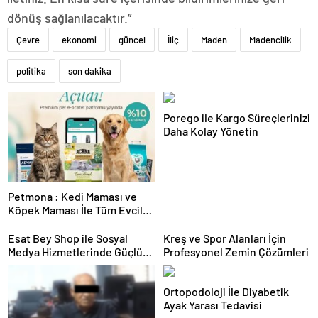
dönüş sağlanılacaktır.”
Çevre
ekonomi
güncel
İliç
Maden
Madencilik
politika
son dakika
Porego ile Kargo Süreçlerinizi
Daha Kolay Yönetin
Petmona : Kedi Maması ve
Köpek Maması İle Tüm Evcil
Hayvan Ürünleri
Esat Bey Shop ile Sosyal
Kreş ve Spor Alanları İçin
Medya Hizmetlerinde Güçlü
Profesyonel Zemin Çözümleri
Panel Deneyimi
Ortopodoloji İle Diyabetik
Ayak Yarası Tedavisi