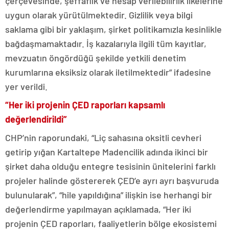
çerçevesinde, şeffaflık ve hesap verilebilirlik ilkelerine
uygun olarak yürütülmektedir. Gizlilik veya bilgi
saklama gibi bir yaklaşım, şirket politikamızla kesinlikle
bağdaşmamaktadır. İş kazalarıyla ilgili tüm kayıtlar,
mevzuatın öngördüğü şekilde yetkili denetim
kurumlarına eksiksiz olarak iletilmektedir” ifadesine
yer verildi.
“Her iki projenin ÇED raporları kapsamlı
değerlendirildi”
CHP’nin raporundaki, “Liç sahasına oksitli cevheri
getirip yığan Kartaltepe Madencilik adında ikinci bir
şirket daha olduğu entegre tesisinin ünitelerini farklı
projeler halinde göstererek ÇED’e ayrı ayrı başvuruda
bulunularak”, “hile yapıldığına” ilişkin ise herhangi bir
değerlendirme yapılmayan açıklamada, “Her iki
projenin ÇED raporları, faaliyetlerin bölge ekosistemi