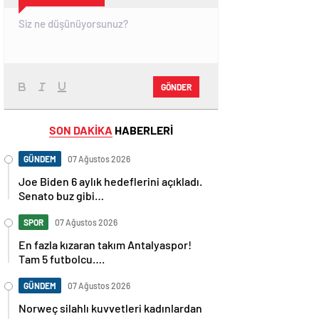
GÖNDER
SON DAKİKA
HABERLERİ
GÜNDEM
07 Ağustos 2026
Joe Biden 6 aylık hedeflerini açıkladı.
Senato buz gibi…
SPOR
07 Ağustos 2026
En fazla kızaran takım Antalyaspor!
Tam 5 futbolcu….
GÜNDEM
07 Ağustos 2026
Norweç silahlı kuvvetleri kadınlardan