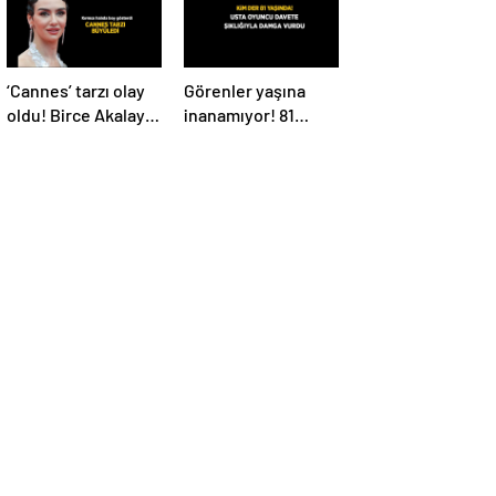
‘Cannes’ tarzı olay
Görenler yaşına
oldu! Birce Akalay
inanamıyor! 81
kırmızı halıda
yaşındaki Nebahat
büyüledi
Çehre fiziğiyle
gençlere taş
çıkarttı