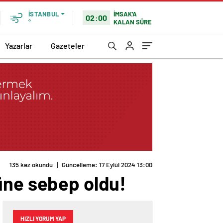
İMSAK'A
İSTANBUL
02:00
KALAN SÜRE
°
Yazarlar
Gazeteler
135 kez okundu
|
Güncelleme: 17 Eylül 2024 13:00
üne sebep oldu!
HIZLI YORUM YAP