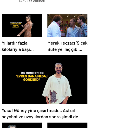
1475 kez okundu
Yıllardır fazla
Meraklı eczacı ‘Sıcak
kilolarıyla başı
Büfe’ye ilaç gibi
dertte! Yasemin
geldi!
Sakallıoğlu
zayıflamasının
sırrını açıkladı
Yusuf Güney yine şaşırtmadı… Astral
seyahat ve uzaylılardan sonra şimdi de
evren! ‘Bana mesaj gönderdi’