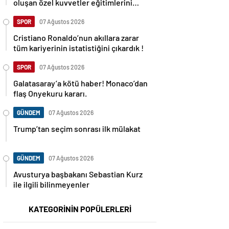
oluşan özel kuvvetler eğitimlerini
başlattı.
SPOR
07 Ağustos 2026
Cristiano Ronaldo’nun akıllara zarar
tüm kariyerinin istatistiğini çıkardık !
SPOR
07 Ağustos 2026
Galatasaray’a kötü haber! Monaco’dan
flaş Onyekuru kararı.
GÜNDEM
07 Ağustos 2026
Trump’tan seçim sonrası ilk mülakat
GÜNDEM
07 Ağustos 2026
Avusturya başbakanı Sebastian Kurz
ile ilgili bilinmeyenler
KATEGORİNİN POPÜLERLERİ