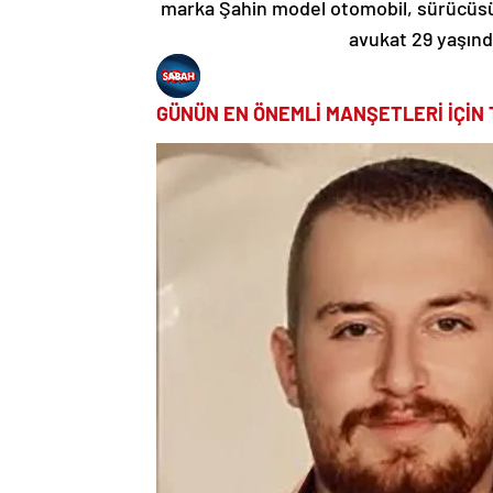
marka Şahin model otomobil, sürücüsü
avukat 29 yaşında
GÜNÜN EN ÖNEMLİ MANŞETLERİ İÇİN 