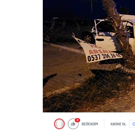
0
BEĞENDİM
ABONE OL