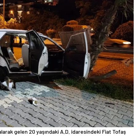
alarak gelen 20 yaşındaki A.D. idaresindeki Fiat Tofaş