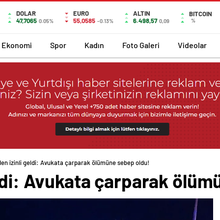
DOLAR
EURO
ALTIN
BITCOIN
47,7065
55,0585
6.498,57
%
0.05%
-0.13%
0,09
Ekonomi
Spor
Kadın
Foto Galeri
Videolar
en izinli geldi: Avukata çarparak ölümüne sebep oldu!
eldi: Avukata çarparak ölüm