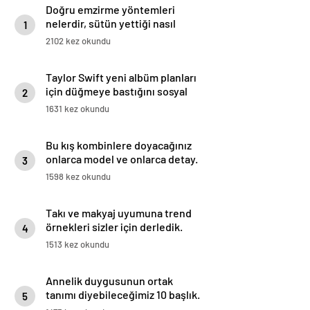
Doğru emzirme yöntemleri
nelerdir, sütün yettiği nasıl
1
anlaşılır?
2102 kez okundu
Taylor Swift yeni albüm planları
için düğmeye bastığını sosyal
2
medyadan duyurdu!
1631 kez okundu
Bu kış kombinlere doyacağınız
onlarca model ve onlarca detay.
3
1598 kez okundu
Takı ve makyaj uyumuna trend
örnekleri sizler için derledik.
4
1513 kez okundu
Annelik duygusunun ortak
tanımı diyebileceğimiz 10 başlık.
5