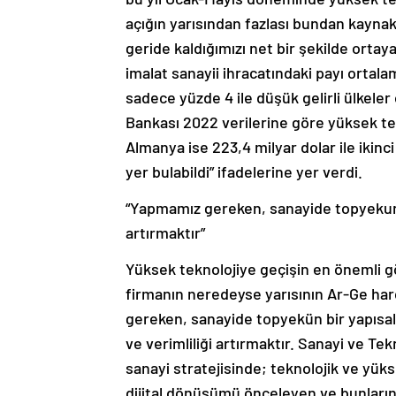
açığın yarısından fazlası bundan kaynak
geride kaldığımızı net bir şekilde orta
imalat sanayii ihracatındaki payı ortal
sadece yüzde 4 ile düşük gelirli ülkele
Bankası 2022 verilerine göre yüksek tekn
Almanya ise 223,4 milyar dolar ile ikinci
yer bulabildi” ifadelerine yer verdi.
“Yapmamız gereken, sanayide topyekun b
artırmaktır”
Yüksek teknolojiye geçişin en önemli g
firmanın neredeyse yarısının Ar-Ge ha
gereken, sanayide topyekün bir yapısal d
ve verimliliği artırmaktır. Sanayi ve Te
sanayi stratejisinde; teknolojik ve yüks
dijital dönüşümü önceleyen ve bunların