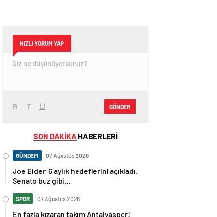
HIZLI YORUM YAP
GÖNDER
SON DAKİKA
HABERLERİ
GÜNDEM
07 Ağustos 2026
Joe Biden 6 aylık hedeflerini açıkladı.
Senato buz gibi…
SPOR
07 Ağustos 2026
En fazla kızaran takım Antalyaspor!