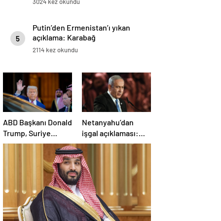
3024 kez okundu
Putin’den Ermenistan’ı yıkan
açıklama: Karabağ
5
Azerbaycan’ın ayrılmaz bir
2114 kez okundu
parçasıdır!
ABD Başkanı Donald
Netanyahu’dan
Trump, Suriye
işgal açıklaması:
Cumhurbaşkanı
İsrail ordusu, tüm
Şara ile görüşecek
gücüyle Gazze’ye
girecek