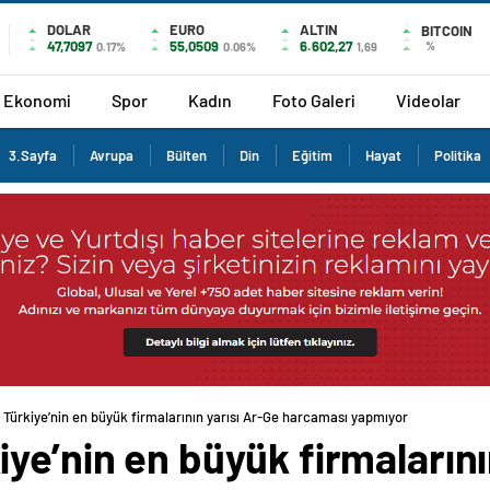
DOLAR
EURO
ALTIN
BITCOIN
47,7097
55,0509
6.602,27
%
0.17%
0.06%
1,69
Ekonomi
Spor
Kadın
Foto Galeri
Videolar
3.Sayfa
Avrupa
Bülten
Din
Eğitim
Hayat
Politika
Türkiye’nin en büyük firmalarının yarısı Ar-Ge harcaması yapmıyor
ye’nin en büyük firmalarını