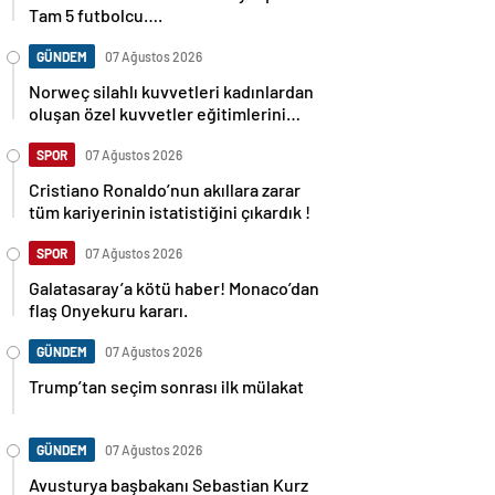
Tam 5 futbolcu….
GÜNDEM
07 Ağustos 2026
Norweç silahlı kuvvetleri kadınlardan
oluşan özel kuvvetler eğitimlerini
başlattı.
SPOR
07 Ağustos 2026
Cristiano Ronaldo’nun akıllara zarar
tüm kariyerinin istatistiğini çıkardık !
SPOR
07 Ağustos 2026
Galatasaray’a kötü haber! Monaco’dan
flaş Onyekuru kararı.
GÜNDEM
07 Ağustos 2026
Trump’tan seçim sonrası ilk mülakat
GÜNDEM
07 Ağustos 2026
Avusturya başbakanı Sebastian Kurz