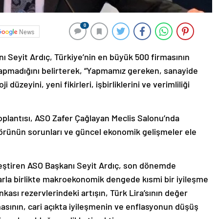
0
News
ı Seyit Ardıç, Türkiye’nin en büyük 500 firmasının
apmadığını belirterek, “Yapmamız gereken, sanayide
üzeyini, yeni fikirleri, işbirliklerini ve verimliliği
oplantısı, ASO Zafer Çağlayan Meclis Salonu’nda
ktörünün sorunları ve güncel ekonomik gelişmeler ele
leştiren ASO Başkanı Seyit Ardıç, son dönemde
larla birlikte makroekonomik dengede kısmi bir iyileşme
kası rezervlerindeki artışın, Türk Lira’sının değer
masının, cari açıkta iyileşmenin ve enflasyonun düşüş