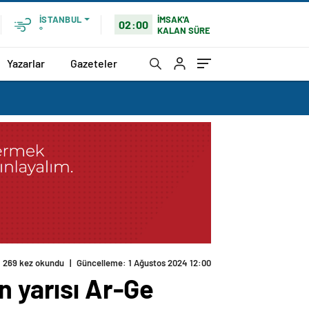
İMSAK'A
İSTANBUL
02:00
KALAN SÜRE
°
Yazarlar
Gazeteler
n yarısı Ar-Ge