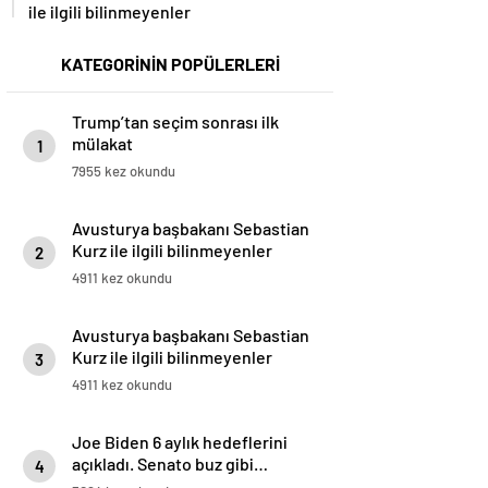
ile ilgili bilinmeyenler
KATEGORİNİN POPÜLERLERİ
Trump’tan seçim sonrası ilk
mülakat
1
7955 kez okundu
Avusturya başbakanı Sebastian
Kurz ile ilgili bilinmeyenler
2
4911 kez okundu
Avusturya başbakanı Sebastian
Kurz ile ilgili bilinmeyenler
3
4911 kez okundu
Joe Biden 6 aylık hedeflerini
açıkladı. Senato buz gibi…
4