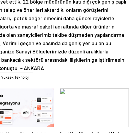
et ettik. 22 bölge müdürünün katıldığı çok geniş çaplı
 talep ve önerileri aktardık, onların görüşlerini
aları, ipotek değerlemesini daha güncel rayiçlerle
gorta ve masraf paketi adı altında diğer ürünlerin
umda olan sanayicilerimiz takibe düşmeden yapılandırma
ik. Verimli geçen ve basında da geniş yer bulan bu
ganize Sanayi Bölgelerimizde düzenli aralıklarla
ankacılık sektörü arasındaki ilişkilerin geliştirilmesini
e konuştu. – ANKARA
Yüksek Teknoloji