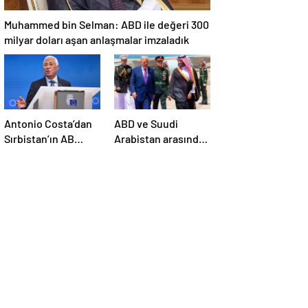
Muhammed bin Selman: ABD ile değeri 300
milyar doları aşan anlaşmalar imzaladık
Antonio Costa’dan
ABD ve Suudi
Sırbistan’ın AB
Arabistan arasında
üyelik sürecine
savunma sanayi
ilişkin açıklama
anlaşması imzalandı