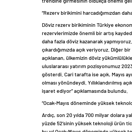
trendine girmesinin oldukça önemli gel
“Rezerv birikimini harcadığımızdan dah
Döviz rezerv birikiminin Türkiye ekono
rezervlerimizde önemli bir artış kayded
daha fazla döviz kazanarak yapmıyoruz. D
çıkardığımızda açık veriyoruz. Diğer bir
açıklanan, ülkemizin döviz yükümlülükle
uluslararası yatırım pozisyonumuz 2023 y
gösterdi. Cari tarafta ise açık, Mayıs ay
olması yönündeydi. Yıllıklandırılmış açı
işaret ediyor” açıklamasında bulundu.
“Ocak-Mayıs döneminde yüksek teknolojil
Ardıç, son 20 yılda 700 milyar dolara ya
yüzde 52’sinin yüksek teknoloji ürün ti
bu yıl Ocak-Mayıs döneminde yüksek tekn