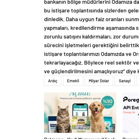
bankanın bölge müdürlerini Odamıza dav
bu istişare toplantısında sizlerden gelen
dinledik. Daha uygun faiz oranları sunm
yapmaları, kredilendirme aşamasında si
zorunlu satışını kaldırmaları, zor dur
sürecini işletmeleri gerektiğini belirtt
istişare toplantılarımızı Odamızda ve Or
tekrarlayacağız. Böylece reel sektör ve b
ve güçlendirilmesini amaçlıyoruz” diy
Ardıç
Emekli
Milyar Dolar
Sanayi