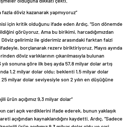
işmeler olduğuna dikkati çekti.
a fazla döviz kazanarak yapmıyoruz”
misi için kritik olduğunu ifade eden Ardıç, “Son dönemde
ildiğini görüyoruz. Ama bu birikimi, harcadığımızdan
öviz gelirimiz ile giderimiz arasındaki farktan faizi
 ifadeyle, borçlanarak rezerv biriktiriyoruz. Mayıs ayında
rinden döviz varlıklarının çıkarılmasıyla bulunan
ılı sonuna göre ilk beş ayda 57,8 milyar dolar artış
ında 1,2 milyar dolar oldu; beklenti 1,5 milyar dolar
k 25 milyar dolar seviyesiyle son 2 yılın en düşüğüne
i ürün açığımız 9,3 milyar dolar”
kın cari açık verdiklerini ifade ederek, bunun yaklaşık
careti açığından kaynaklandığını kaydetti. Ardıç, “Sadece
olojili ürün açığımız 9,3 milyar dolar oldu ve cari