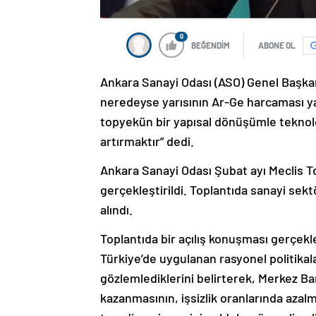
0
BEĞENDİM
ABONE OL
Ankara Sanayi Odası (ASO) Genel Başkan
neredeyse yarısının Ar-Ge harcaması y
topyekün bir yapısal dönüşümle teknoloji d
artırmaktır” dedi.
Ankara Sanayi Odası Şubat ayı Meclis T
gerçekleştirildi. Toplantıda sanayi se
alındı.
Toplantıda bir açılış konuşması gerçek
Türkiye’de uygulanan rasyonel politika
gözlemlediklerini belirterek, Merkez Ban
kazanmasının, işsizlik oranlarında azal