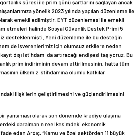
gortalılık süresi ile prim günü şartlarını sağlayan ancak
lışanlarımıza yönelik 2023 yılında yapılan düzenleme ile
olarak emekli edilmiştir. EYT düzenlemesi ile emekli
vam etmeleri halinde Sosyal Güvenlik Destek Primi 5
miz desteklenmişti. Yeni düzenleme ile bu desteğin
 hem de işverenlerimiz için olumsuz etkilere neden
kayıt dışı istihdamı da artıracağı endişesi taşıyoruz. Bu
nlık prim indiriminin devam ettirilmesinin, hatta tüm
masının ülkemiz istihdamına olumlu katkılar
daki ilişkilerin geliştirilmesini ve güçlendirilmesini
ın bir yansıması olarak son dönemde krediye ulaşma
dilerdeki daralmanın reel kesimdeki ekonomik
ı ifade eden Ardıç, “Kamu ve özel sektörden 11 büyük