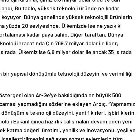
landı. Bu tablo, yüksek teknoloji üründe ne kadar
ya koyuyor. Dünya genelinde yüksek teknolojili ürünlerin
ama yüzde 20 seviyesinde. Ülkemizde ise ne yazık ki
r ortalaması kadar paya sahip. Diğer taraftan, Dünya
oloji ihracatında Çin 769,7 milyar dolar ile lider;
 sırada. Ülkemiz ise 6,8 milyar dolar ile ancak 35. sırada
ir yapısal dönüşümle teknoloji düzeyini ve verimliliği
östergesi olan Ar-Ge’ye bakıldığında en büyük 500
rcaması yapmadığını sözlerine ekleyen Ardıç, “Yapmamız
önüşümle teknoloji düzeyini, yeni fikirleri, işbirliklerini
knoloji Bakanlığınca hazırlık çalışmaları devam eden yeni
ek katma değerli üretimi, yenilik ve inovasyonu, yeşil ve
 içselleştirilmesini sağlayan somut eylemlerin tüm