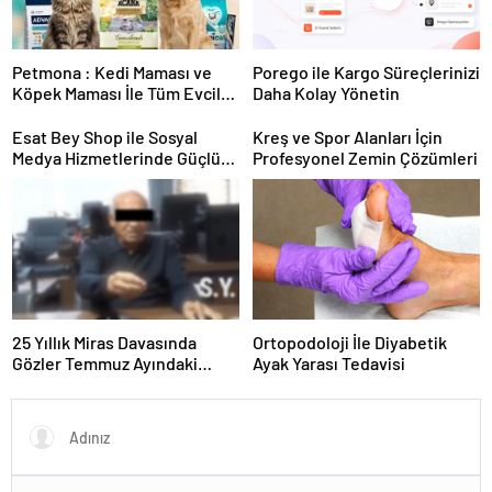
Petmona : Kedi Maması ve
Porego ile Kargo Süreçlerinizi
Köpek Maması İle Tüm Evcil
Daha Kolay Yönetin
Hayvan Ürünleri
Esat Bey Shop ile Sosyal
Kreş ve Spor Alanları İçin
Medya Hizmetlerinde Güçlü
Profesyonel Zemin Çözümleri
Panel Deneyimi
25 Yıllık Miras Davasında
Ortopodoloji İle Diyabetik
Gözler Temmuz Ayındaki
Ayak Yarası Tedavisi
Karar Duruşmasına Çevrildi