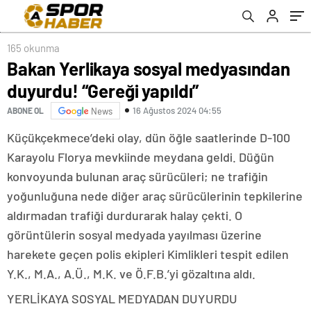
165 okunma
Bakan Yerlikaya sosyal medyasından
duyurdu! “Gereği yapıldı”
16 Ağustos 2024 04:55
ABONE OL
News
Küçükçekmece’deki olay, dün öğle saatlerinde D-100
Karayolu Florya mevkiinde meydana geldi. Düğün
konvoyunda bulunan araç sürücüleri; ne trafiğin
yoğunluğuna nede diğer araç sürücülerinin tepkilerine
aldırmadan trafiği durdurarak halay çekti. O
görüntülerin sosyal medyada yayılması üzerine
harekete geçen polis ekipleri Kimlikleri tespit edilen
Y.K., M.A., A.Ü., M.K. ve Ö.F.B.’yi gözaltına aldı.
YERLİKAYA SOSYAL MEDYADAN DUYURDU