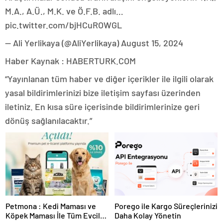
M.A., A.Ü., M.K. ve Ö.F.B. adlı…
pic.twitter.com/bjHCuROWGL
— Ali Yerlikaya (@AliYerlikaya) August 15, 2024
Haber Kaynak : HABERTURK.COM
“Yayınlanan tüm haber ve diğer içerikler ile ilgili olarak
yasal bildirimlerinizi bize iletişim sayfası üzerinden
iletiniz. En kısa süre içerisinde bildirimlerinize geri
dönüş sağlanılacaktır.”
Petmona : Kedi Maması ve
Porego ile Kargo Süreçlerinizi
Köpek Maması İle Tüm Evcil
Daha Kolay Yönetin