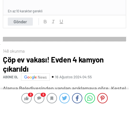
En az 10 karakter gerekli
Gönder
148 okunma
Çöp ev vakası! Evden 4 kamyon
çıkarıldı
16 Ağustos 2024 04:55
ABONE OL
News
Alanya Belediyesinden yapılan açıklamaya göre, Kestel
Mahallesi’ndeki bir evden çevreye kötü kokuların
0
0
0
0
yayılması üzerine mahalle sakinleri durumu belediyeye
bildirdi.
Temizlik İşleri Müdürlüğü ekiplerince yapılan