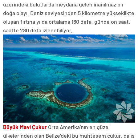
üzerindeki bulutlarda meydana gelen inanılmaz bir
doğa olayı. Deniz seviyesinden 5 kilometre yükseklikte
oluşan fırtına yılda ortalama 160 defa, günde on saat,
saatte 280 defa izlenebiliyor.
Büyük Mavi Çukur
Orta Amerika’nın en güzel
ülkelerinden olan Belize’deki bu muhteşem çukur, dalış