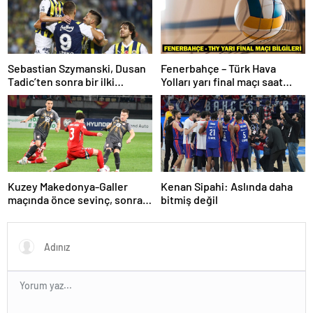
Sebastian Szymanski, Dusan
Fenerbahçe – Türk Hava
Tadic’ten sonra bir ilki
Yolları yarı final maçı saat
gerçekleştirecek
kaçta, hangi kanalda? Kupa
Voley dörtlü final heyecanı!
Kuzey Makedonya-Galler
Kenan Sipahi: Aslında daha
maçında önce sevinç, sonra
bitmiş değil
hüzün