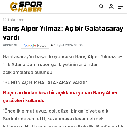
149 okunma
Barış Alper Yılmaz: Aç bir Galatasaray
vardı
1 Eylül 2024 07:36
ABONE OL
News
Galatasaray’ın başarılı oyuncusu Barış Alper Yılmaz, 5-
1’lik Adana Demirspor galibiyetinin ardından
açıklamalarda bulundu.
“BUGÜN AÇ BİR GALATASARAY VARDI”
Maçın ardından kısa bir açıklama yapan Barış Alper,
şu sözleri kullandı:
“Öncelikle mutluyuz, çok güzel bir galibiyet aldık.
Serimiz devam etti, kazanmaya devam etmek
istiyoruz. Milli takım arasına moralli girdik. Bugün aç bir