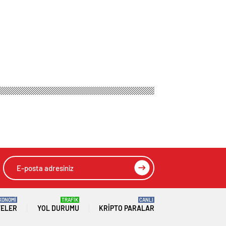
ıktı: 1’i doktor 11
HIZLI YORUM YAP