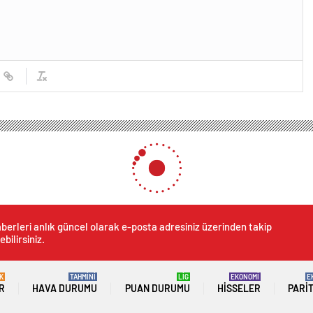
nın nedeni ortaya çıktı: 1’i doktor 11 gözaltı
lı saldırının nedeni ortaya ç