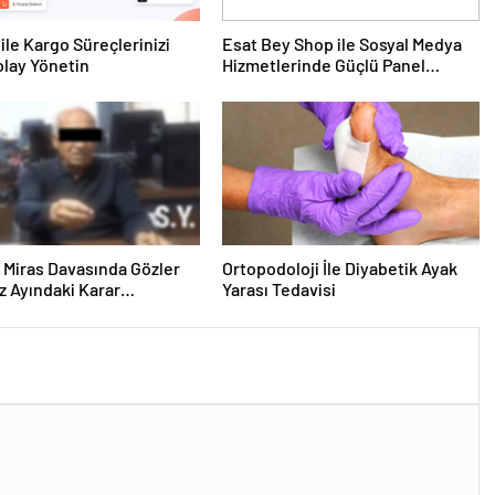
ile Kargo Süreçlerinizi
Esat Bey Shop ile Sosyal Medya
lay Yönetin
Hizmetlerinde Güçlü Panel
Deneyimi
ık Miras Davasında Gözler
Ortopodoloji İle Diyabetik Ayak
 Ayındaki Karar
Yarası Tedavisi
sına Çevrildi