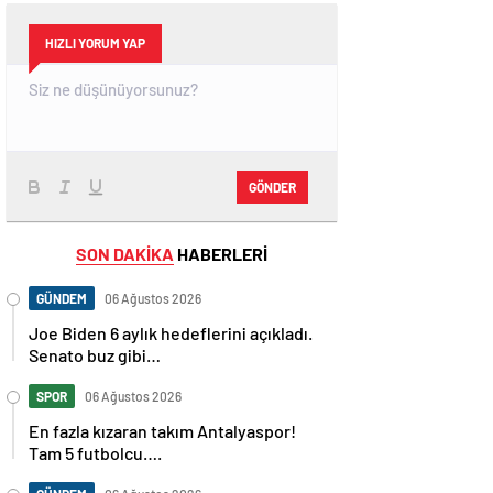
HIZLI YORUM YAP
GÖNDER
SON DAKİKA
HABERLERİ
GÜNDEM
06 Ağustos 2026
Joe Biden 6 aylık hedeflerini açıkladı.
Senato buz gibi…
SPOR
06 Ağustos 2026
En fazla kızaran takım Antalyaspor!
Tam 5 futbolcu….