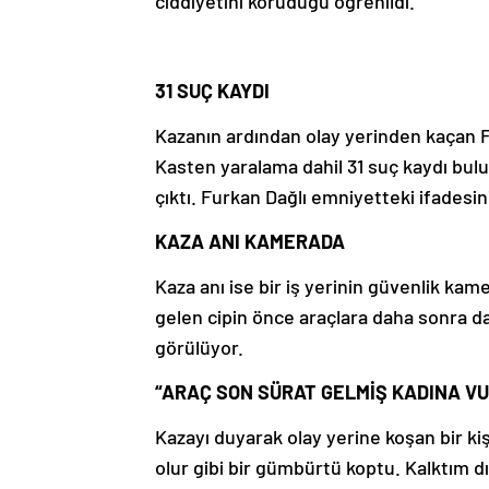
ciddiyetini koruduğu öğrenildi.
31 SUÇ KAYDI
Kazanın ardından olay yerinden kaçan F
Kasten yaralama dahil 31 suç kaydı bul
çıktı. Furkan Dağlı emniyetteki ifadesin
KAZA ANI KAMERADA
Kaza anı ise bir iş yerinin güvenlik kam
gelen cipin önce araçlara daha sonra da
görülüyor.
“ARAÇ SON SÜRAT GELMİŞ KADINA V
Kazayı duyarak olay yerine koşan bir ki
olur gibi bir gümbürtü koptu. Kalktım dı