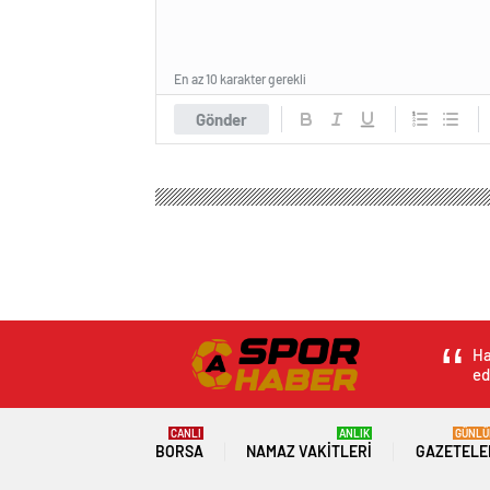
En az 10 karakter gerekli
Gönder
A Spor Haber
Genel
Özel hastaneye silahlı saldırı
Özel hastaneye silah
gözaltı