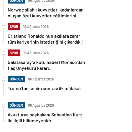
GÜNDEM
06 Ağustos 2026
Norweç silahlı kuvvetleri kadınlardan
oluşan özel kuvvetler eğitimlerini
başlattı.
SPOR
06 Ağustos 2026
Cristiano Ronaldo’nun akıllara zarar
tüm kariyerinin istatistiğini çıkardık !
SPOR
06 Ağustos 2026
Galatasaray’a kötü haber! Monaco’dan
flaş Onyekuru kararı.
GÜNDEM
06 Ağustos 2026
Trump’tan seçim sonrası ilk mülakat
GÜNDEM
06 Ağustos 2026
Avusturya başbakanı Sebastian Kurz
ile ilgili bilinmeyenler