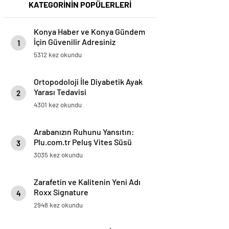
KATEGORİNİN POPÜLERLERİ
Konya Haber ve Konya Gündem
İçin Güvenilir Adresiniz
1
5312 kez okundu
Ortopodoloji İle Diyabetik Ayak
Yarası Tedavisi
2
4301 kez okundu
Arabanızın Ruhunu Yansıtın:
Plu.com.tr Peluş Vites Süsü
3
Modelleri
3035 kez okundu
Zarafetin ve Kalitenin Yeni Adı
Roxx Signature
4
2948 kez okundu