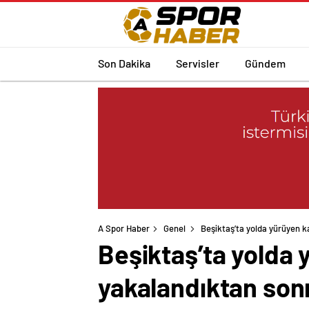
Son Dakika
Servisler
Gündem
A Spor Haber
Genel
Beşiktaş’ta yolda yürüyen ka
Beşiktaş’ta yolda 
yakalandıktan sonr