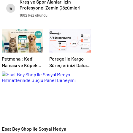
Kreş ve Spor Alanları İçin
Profesyonel Zemin Çözümleri
5
1682 kez okundu
Petmona : Kedi
Porego ile Kargo
Maması ve Köpek
Süreçlerinizi Daha
Maması İle Tüm
Kolay Yönetin
Evcil Hayvan
Ürünleri
Esat Bey Shop ile Sosyal Medya