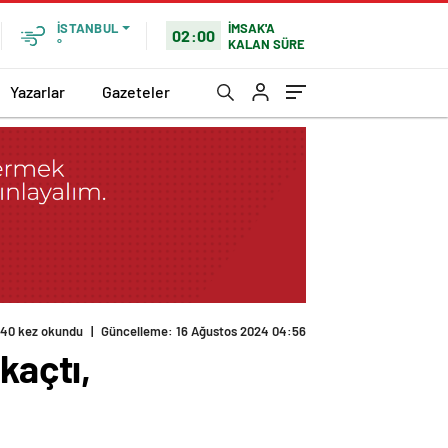
İMSAK'A
İSTANBUL
02:00
KALAN SÜRE
°
Yazarlar
Gazeteler
kaçtı,