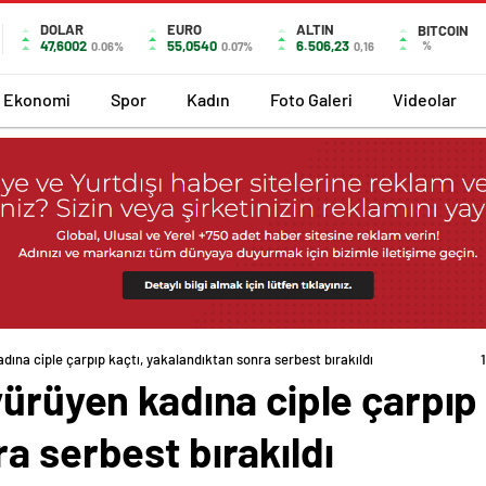
DOLAR
EURO
ALTIN
BITCOIN
47,6002
55,0540
6.506,23
%
0.06%
0.07%
0,16
Ekonomi
Spor
Kadın
Foto Galeri
Videolar
dına ciple çarpıp kaçtı, yakalandıktan sonra serbest bırakıldı
yürüyen kadına ciple çarpıp 
a serbest bırakıldı