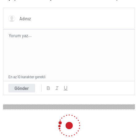
İşte verilen ceza
fiziğiyle gençlere taş çıkarttı
En az 10 karakter gerekli
Gönder