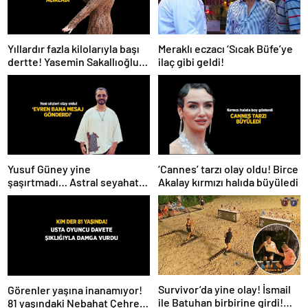
Meraklı eczacı ‘Sıcak Büfe’ye
Yıllardır fazla kilolarıyla başı
ilaç gibi geldi!
dertte! Yasemin Sakallıoğlu
zayıflamasının sırrını açıkladı
Yusuf Güney yine
‘Cannes’ tarzı olay oldu! Birce
şaşırtmadı… Astral seyahat
Akalay kırmızı halıda büyüledi
ve uzaylılardan sonra şimdi
de evren! ‘Bana mesaj
gönderdi’
Survivor’da yine olay! İsmail
Görenler yaşına inanamıyor!
ile Batuhan birbirine girdi!
81 yaşındaki Nebahat Çehre