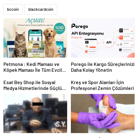
bccoin
blackcardcoin
Petmona : Kedi Maması ve
Porego ile Kargo Süreçlerinizi
Köpek Maması İle Tüm Evcil
Daha Kolay Yönetin
Hayvan Ürünleri
Esat Bey Shop ile Sosyal
Kreş ve Spor Alanları İçin
Medya Hizmetlerinde Güçlü
Profesyonel Zemin Çözümleri
Panel Deneyimi