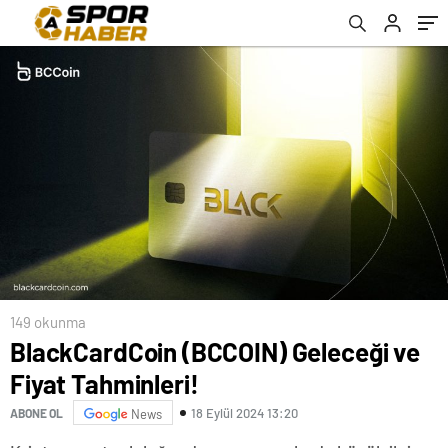
149 okunma
BlackCardCoin (BCCOIN) Geleceği ve
Fiyat Tahminleri!
18 Eylül 2024 13:20
ABONE OL
News