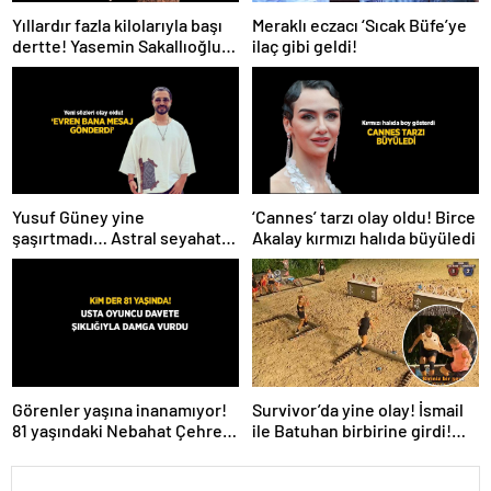
Meraklı eczacı ‘Sıcak Büfe’ye
Yıllardır fazla kilolarıyla başı
ilaç gibi geldi!
dertte! Yasemin Sakallıoğlu
zayıflamasının sırrını açıkladı
Yusuf Güney yine
‘Cannes’ tarzı olay oldu! Birce
şaşırtmadı… Astral seyahat
Akalay kırmızı halıda büyüledi
ve uzaylılardan sonra şimdi
de evren! ‘Bana mesaj
gönderdi’
Survivor’da yine olay! İsmail
Görenler yaşına inanamıyor!
ile Batuhan birbirine girdi!
81 yaşındaki Nebahat Çehre
İşte verilen ceza
fiziğiyle gençlere taş çıkarttı