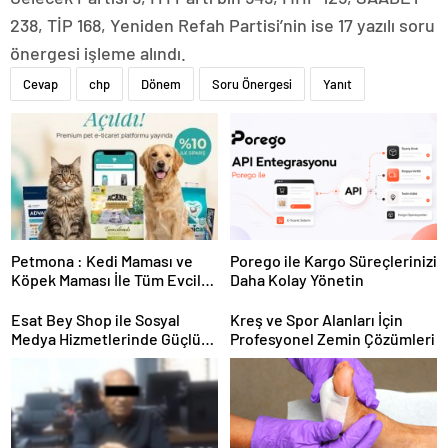
238, TİP 168, Yeniden Refah Partisi’nin ise 17 yazılı soru
önergesi işleme alındı.
Cevap
chp
Dönem
Soru Önergesi
Yanıt
Petmona : Kedi Maması ve
Porego ile Kargo Süreçlerinizi
Köpek Maması İle Tüm Evcil
Daha Kolay Yönetin
Hayvan Ürünleri
Esat Bey Shop ile Sosyal
Kreş ve Spor Alanları İçin
Medya Hizmetlerinde Güçlü
Profesyonel Zemin Çözümleri
Panel Deneyimi