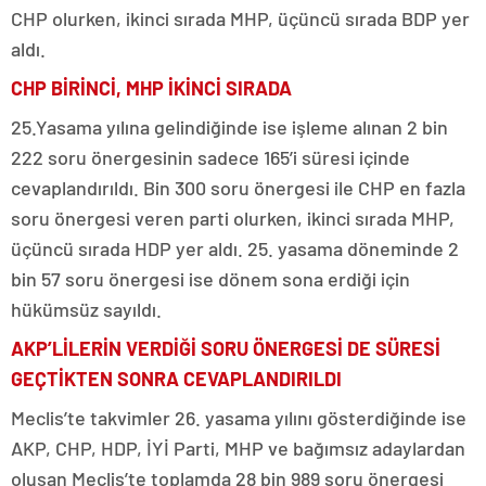
CHP olurken, ikinci sırada MHP, üçüncü sırada BDP yer
aldı.
CHP BİRİNCİ, MHP İKİNCİ SIRADA
25.Yasama yılına gelindiğinde ise işleme alınan 2 bin
222 soru önergesinin sadece 165’i süresi içinde
cevaplandırıldı. Bin 300 soru önergesi ile CHP en fazla
soru önergesi veren parti olurken, ikinci sırada MHP,
üçüncü sırada HDP yer aldı. 25. yasama döneminde 2
bin 57 soru önergesi ise dönem sona erdiği için
hükümsüz sayıldı.
AKP’LİLERİN VERDİĞİ SORU ÖNERGESİ DE SÜRESİ
GEÇTİKTEN SONRA CEVAPLANDIRILDI
Meclis’te takvimler 26. yasama yılını gösterdiğinde ise
AKP, CHP, HDP, İYİ Parti, MHP ve bağımsız adaylardan
oluşan Meclis’te toplamda 28 bin 989 soru önergesi