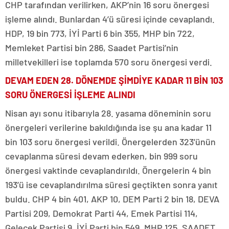
CHP tarafından verilirken, AKP’nin 16 soru önergesi
işleme alındı. Bunlardan 4’ü süresi içinde cevaplandı.
HDP, 19 bin 773, İYİ Parti 6 bin 355, MHP bin 722,
Memleket Partisi bin 286, Saadet Partisi’nin
milletvekilleri ise toplamda 570 soru önergesi verdi.
DEVAM EDEN 28. DÖNEMDE ŞİMDİYE KADAR 11 BİN 103
SORU ÖNERGESİ İŞLEME ALINDI
Nisan ayı sonu itibarıyla 28. yasama döneminin soru
önergeleri verilerine bakıldığında ise şu ana kadar 11
bin 103 soru önergesi verildi. Önergelerden 323’ünün
cevaplanma süresi devam ederken, bin 999 soru
önergesi vaktinde cevaplandırıldı. Önergelerin 4 bin
193’ü ise cevaplandırılma süresi geçtikten sonra yanıt
buldu. CHP 4 bin 401, AKP 10, DEM Parti 2 bin 18, DEVA
Partisi 209, Demokrat Parti 44, Emek Partisi 114,
Gelecek Partisi 9, İYİ Parti bin 549, MHP 125, SAADET