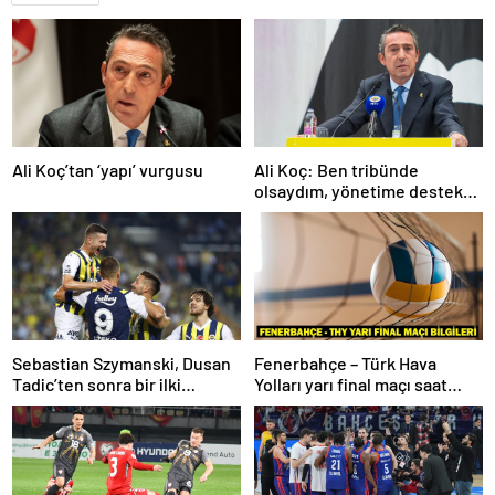
Ali Koç’tan ‘yapı’ vurgusu
Ali Koç: Ben tribünde
olsaydım, yönetime destek
olurdum
Sebastian Szymanski, Dusan
Fenerbahçe – Türk Hava
Tadic’ten sonra bir ilki
Yolları yarı final maçı saat
gerçekleştirecek
kaçta, hangi kanalda? Kupa
Voley dörtlü final heyecanı!