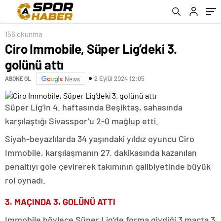
156 okunma
Ciro Immobile, Süper Lig’deki 3.
golünü attı
2 Eylül 2024 12:05
ABONE OL
News
Süper Lig’in 4. haftasında Beşiktaş, sahasında
karşılaştığı Sivasspor’u 2-0 mağlup etti.
Siyah-beyazlılarda 34 yaşındaki yıldız oyuncu Ciro
Immobile, karşılaşmanın 27. dakikasında kazanılan
penaltıyı gole çevirerek takımının galibiyetinde büyük
rol oynadı.
3. MAÇINDA 3. GOLÜNÜ ATTI
Immobile böylece Süper Lig’de forma giydiği 3 maçta 3