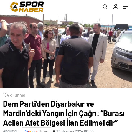
Bölgesi İlan Edilmelidir”
184 okunma
Dem Parti’den Diyarbakır ve
Mardin’deki Yangın İçin Çağrı: “Burası
Acilen Afet Bölgesi İlan Edilmelidir”
23 Haziran 2024 00:55
ABONE OL
News