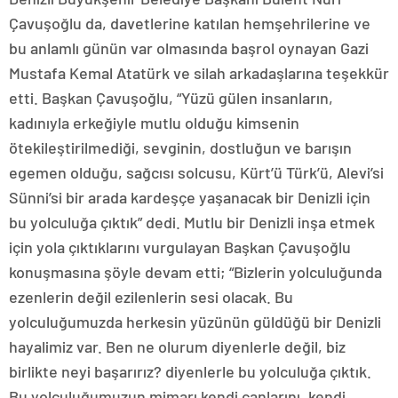
Çavuşoğlu da, davetlerine katılan hemşehrilerine ve
bu anlamlı günün var olmasında başrol oynayan Gazi
Mustafa Kemal Atatürk ve silah arkadaşlarına teşekkür
etti. Başkan Çavuşoğlu, “Yüzü gülen insanların,
kadınıyla erkeğiyle mutlu olduğu kimsenin
ötekileştirilmediği, sevginin, dostluğun ve barışın
egemen olduğu, sağcısı solcusu, Kürt’ü Türk’ü, Alevi’si
Sünni’si bir arada kardeşçe yaşanacak bir Denizli için
bu yolculuğa çıktık” dedi. Mutlu bir Denizli inşa etmek
için yola çıktıklarını vurgulayan Başkan Çavuşoğlu
konuşmasına şöyle devam etti; “Bizlerin yolculuğunda
ezenlerin değil ezilenlerin sesi olacak. Bu
yolculuğumuzda herkesin yüzünün güldüğü bir Denizli
hayalimiz var. Ben ne olurum diyenlerle değil, biz
birlikte neyi başarırız? diyenlerle bu yolculuğa çıktık.
Bu yolculuğumuzun mimarı kendi canlarını, kendi