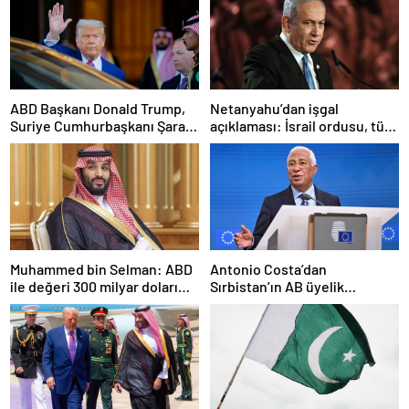
ABD Başkanı Donald Trump,
Netanyahu’dan işgal
Suriye Cumhurbaşkanı Şara
açıklaması: İsrail ordusu, tüm
ile görüşecek
gücüyle Gazze’ye girecek
Muhammed bin Selman: ABD
Antonio Costa’dan
ile değeri 300 milyar doları
Sırbistan’ın AB üyelik
aşan anlaşmalar imzaladık
sürecine ilişkin açıklama