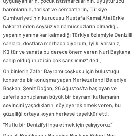
uygulayanların, çocuk istismarcılarının, uyuşturucu
baronlarının, tarikat ve cemaatlerin, Türkiye
Cumhuriyeti’nin kurucusu Mustafa Kemal Atatürk’e
hakaret eden soysuz ve namussuzların olmadığı,
yapanın yanına kar kalmadığı Türkiye özlemiyle Denizlili
canlara, dostlara merhaba diyorum. İyi ki varsınız.
Kültür ve sanata bu derece önem veren Nuri Başkana
sahip olduğunuz için çok şanslısınız” dedi.
On binlerin Zafer Bayramı coşkusu için buluştuğu
konserde bir konuşma yapan Merkezefendi Belediye
Başkanı Şeniz Doğan, 26 Ağustos’ta başlayan ve
zaferle sonuçlanan büyük bir bayramı kutlamanın
sevincini yaşadıklarını söyleyerek emek veren, bu
güzelliği ortaya koyan herkese teşekkür etti.
“Mutlu bir Denizli’yi inşa etmek için çalışıyoruz”
Denizli Büyükşehir Belediye Başkanı Bülent Nuri