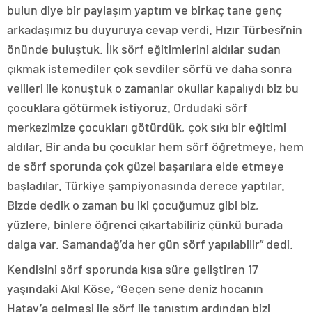
bulun diye bir paylaşım yaptım ve birkaç tane genç
arkadaşımız bu duyuruya cevap verdi. Hızır Türbesi’nin
önünde buluştuk. İlk sörf eğitimlerini aldılar sudan
çıkmak istemediler çok sevdiler sörfü ve daha sonra
velileri ile konuştuk o zamanlar okullar kapalıydı biz bu
çocuklara götürmek istiyoruz. Ordudaki sörf
merkezimize çocukları götürdük, çok sıkı bir eğitimi
aldılar. Bir anda bu çocuklar hem sörf öğretmeye, hem
de sörf sporunda çok güzel başarılara elde etmeye
başladılar. Türkiye şampiyonasında derece yaptılar.
Bizde dedik o zaman bu iki çocuğumuz gibi biz,
yüzlere, binlere öğrenci çıkartabiliriz çünkü burada
dalga var. Samandağ’da her gün sörf yapılabilir” dedi.
Kendisini sörf sporunda kısa süre geliştiren 17
yaşındaki Akıl Köse, “Geçen sene deniz hocanın
Hatay’a gelmesi ile sörf ile tanıştım ardından bizi