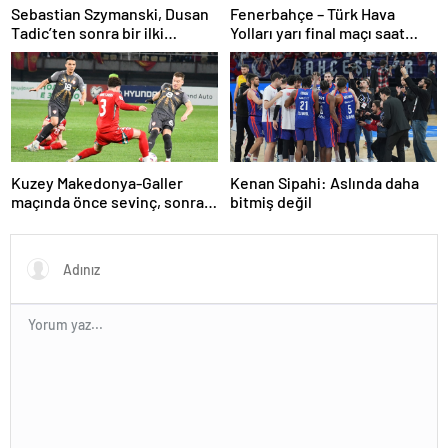
Sebastian Szymanski, Dusan
Fenerbahçe – Türk Hava
Tadic’ten sonra bir ilki
Yolları yarı final maçı saat
gerçekleştirecek
kaçta, hangi kanalda? Kupa
Voley dörtlü final heyecanı!
Kuzey Makedonya-Galler
Kenan Sipahi: Aslında daha
maçında önce sevinç, sonra
bitmiş değil
hüzün