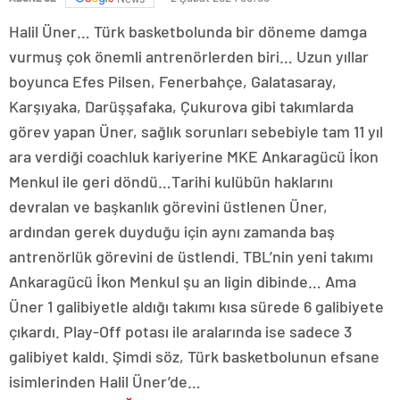
Halil Üner… Türk basketbolunda bir döneme damga
vurmuş çok önemli antrenörlerden biri… Uzun yıllar
boyunca Efes Pilsen, Fenerbahçe, Galatasaray,
Karşıyaka, Darüşşafaka, Çukurova gibi takımlarda
görev yapan Üner, sağlık sorunları sebebiyle tam 11 yıl
ara verdiği coachluk kariyerine MKE Ankaragücü İkon
Menkul ile geri döndü…Tarihi kulübün haklarını
devralan ve başkanlık görevini üstlenen Üner,
ardından gerek duyduğu için aynı zamanda baş
antrenörlük görevini de üstlendi. TBL’nin yeni takımı
Ankaragücü İkon Menkul şu an ligin dibinde… Ama
Üner 1 galibiyetle aldığı takımı kısa sürede 6 galibiyete
çıkardı. Play-Off potası ile aralarında ise sadece 3
galibiyet kaldı. Şimdi söz, Türk basketbolunun efsane
isimlerinden Halil Üner’de…