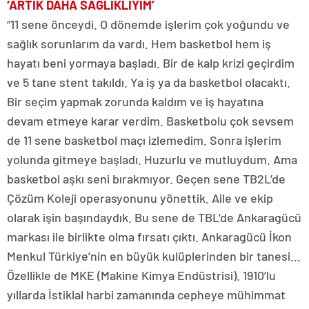
‘ARTIK DAHA SAĞLIKLIYIM’
“11 sene önceydi. O dönemde işlerim çok yoğundu ve
sağlık sorunlarım da vardı. Hem basketbol hem iş
hayatı beni yormaya başladı. Bir de kalp krizi geçirdim
ve 5 tane stent takıldı. Ya iş ya da basketbol olacaktı.
Bir seçim yapmak zorunda kaldım ve iş hayatına
devam etmeye karar verdim. Basketbolu çok sevsem
de 11 sene basketbol maçı izlemedim. Sonra işlerim
yolunda gitmeye başladı. Huzurlu ve mutluydum. Ama
basketbol aşkı seni bırakmıyor. Geçen sene TB2L’de
Çözüm Koleji operasyonunu yönettik. Aile ve ekip
olarak işin başındaydık. Bu sene de TBL’de Ankaragücü
markası ile birlikte olma fırsatı çıktı. Ankaragücü İkon
Menkul Türkiye’nin en büyük kulüplerinden bir tanesi…
Özellikle de MKE (Makine Kimya Endüstrisi). 1910’lu
yıllarda İstiklal harbi zamanında cepheye mühimmat