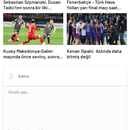
Sebastian Szymanski, Dusan
Fenerbahçe – Türk Hava
Tadic’ten sonra bir ilki
Yolları yarı final maçı saat
gerçekleştirecek
kaçta, hangi kanalda? Kupa
Voley dörtlü final heyecanı!
Kuzey Makedonya-Galler
Kenan Sipahi: Aslında daha
maçında önce sevinç, sonra
bitmiş değil
hüzün