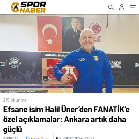
215 okunma
Efsane isim Halil Üner’den FANATİK’e
özel açıklamalar: Ankara artık daha
güçlü
2 Şubat 2024 00:00
ABONE OL
News