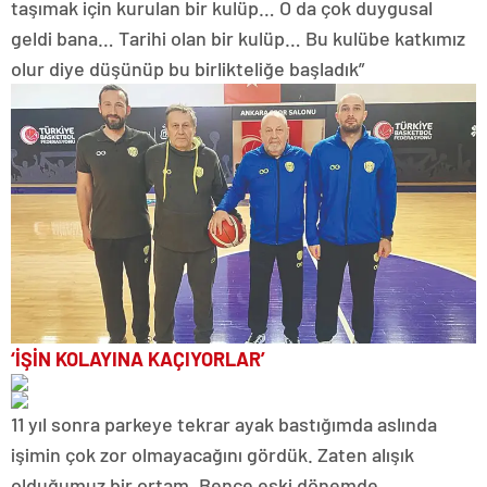
taşımak için kurulan bir kulüp… O da çok duygusal
geldi bana… Tarihi olan bir kulüp… Bu kulübe katkımız
olur diye düşünüp bu birlikteliğe başladık”
‘İŞİN KOLAYINA KAÇIYORLAR’
11 yıl sonra parkeye tekrar ayak bastığımda aslında
işimin çok zor olmayacağını gördük. Zaten alışık
olduğumuz bir ortam. Bence eski dönemde