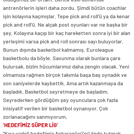
antrenörlerin işleri daha zordu. Şimdi bütün coachlar
işin kolayına kaçmışlar. Tepe pick and roll’ü ya da kenar
pick and roll’ü. Ne alçak post oyunları var ne başka bir
şey. Kolayına kaçıp bir kaç hareketten sonra iyi bir alan
yerleşimi varsa pick and roll sonrası sayı buluyorlar.
Bunun dışında basketbol kalmamış. Euroleague
basketbolu da böyle. Savunma olarak bunlara çare
bulursak, bizim hücumlarımız daha zengin olacak. Yeni
olmamıza rağmen birçok takımla başa baş oynadık ve
son saniyelerde kaybettik. Ama artık kazanmaya da
başladık. Basketbol seyretmeye de başladım.
Seyrederken gördüğüm şey oyunculara çok fazla
inisiyatif verilen bir basketbol oynanıyor. Çok
zorlanacağımı sanmıyorum.
‘HEDEFİMİZ SÜPER LİG’
“Kısa vadeli hedefimiz Ankaragücü’nü ligde tutmak.