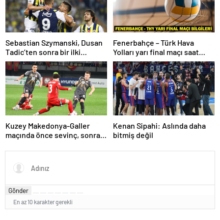
Sebastian Szymanski, Dusan
Fenerbahçe – Türk Hava
Tadic’ten sonra bir ilki
Yolları yarı final maçı saat
gerçekleştirecek
kaçta, hangi kanalda? Kupa
Voley dörtlü final heyecanı!
Kuzey Makedonya-Galler
Kenan Sipahi: Aslında daha
maçında önce sevinç, sonra
bitmiş değil
hüzün
Gönder
En az 10 karakter gerekli