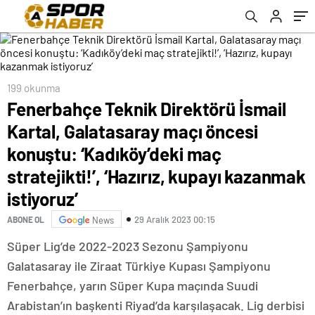
‘Kadıköy’deki maç stratejikti!’, ‘Hazırız,
kupayı kazanmak istiyoruz’
199 okunma
Fenerbahçe Teknik Direktörü İsmail
Kartal, Galatasaray maçı öncesi
konuştu: ‘Kadıköy’deki maç
stratejikti!’, ‘Hazırız, kupayı kazanmak
istiyoruz’
29 Aralık 2023 00:15
ABONE OL
News
Süper Lig’de 2022-2023 Sezonu Şampiyonu
Galatasaray ile Ziraat Türkiye Kupası Şampiyonu
Fenerbahçe, yarın Süper Kupa maçında Suudi
Arabistan’ın başkenti Riyad’da karşılaşacak. Lig derbisi