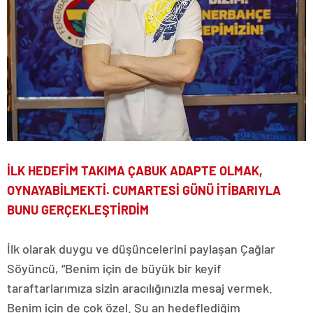
İLK HEDEFİM TAKIMA ÇABUK ADAPTE OLMAK,
OYNAYABİLMEKTİ. CUMARTESİ GÜNÜ İTİBARIYLA
BUNU GERÇEKLEŞTİRDİM
İlk olarak duygu ve düşüncelerini paylaşan Çağlar
Söyüncü, “Benim için de büyük bir keyif
taraftarlarımıza sizin aracılığınızla mesaj vermek.
Benim için de çok özel. Şu an hedeflediğim