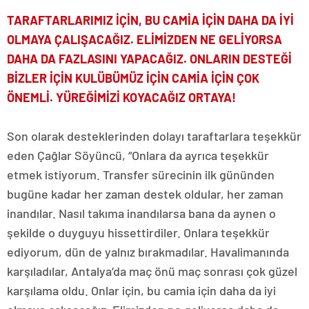
TARAFTARLARIMIZ İÇİN, BU CAMİA İÇİN DAHA DA İYİ
OLMAYA ÇALIŞACAĞIZ. ELİMİZDEN NE GELİYORSA
DAHA DA FAZLASINI YAPACAĞIZ. ONLARIN DESTEĞİ
BİZLER İÇİN KULÜBÜMÜZ İÇİN CAMİA İÇİN ÇOK
ÖNEMLİ. YÜREĞİMİZİ KOYACAĞIZ ORTAYA!
Son olarak desteklerinden dolayı taraftarlara teşekkür
eden Çağlar Söyüncü, “Onlara da ayrıca teşekkür
etmek istiyorum. Transfer sürecinin ilk gününden
bugüne kadar her zaman destek oldular, her zaman
inandılar. Nasıl takıma inandılarsa bana da aynen o
şekilde o duyguyu hissettirdiler. Onlara teşekkür
ediyorum, dün de yalnız bırakmadılar. Havalimanında
karşıladılar, Antalya’da maç önü maç sonrası çok güzel
karşılama oldu. Onlar için, bu camia için daha da iyi