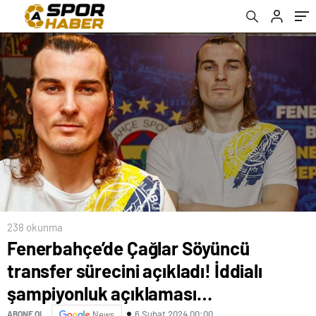
açıklaması…
238 okunma
Fenerbahçe’de Çağlar Söyüncü
transfer sürecini açıkladı! İddialı
şampiyonluk açıklaması…
6 Şubat 2024 00:00
ABONE OL
News