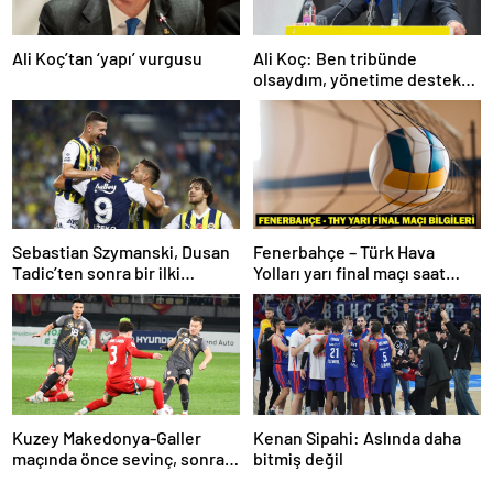
Ali Koç’tan ‘yapı’ vurgusu
Ali Koç: Ben tribünde
olsaydım, yönetime destek
olurdum
Sebastian Szymanski, Dusan
Fenerbahçe – Türk Hava
Tadic’ten sonra bir ilki
Yolları yarı final maçı saat
gerçekleştirecek
kaçta, hangi kanalda? Kupa
Voley dörtlü final heyecanı!
Kuzey Makedonya-Galler
Kenan Sipahi: Aslında daha
maçında önce sevinç, sonra
bitmiş değil
hüzün