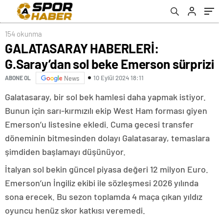
154 okunma
GALATASARAY HABERLERİ:
G.Saray’dan sol beke Emerson sürprizi
10 Eylül 2024 18:11
ABONE OL
News
Galatasaray, bir sol bek hamlesi daha yapmak istiyor.
Bunun için sarı-kırmızılı ekip West Ham forması giyen
Emerson’u listesine ekledi. Cuma gecesi transfer
döneminin bitmesinden dolayı Galatasaray, temaslara
şimdiden başlamayı düşünüyor.
İtalyan sol bekin güncel piyasa değeri 12 milyon Euro.
Emerson’un İngiliz ekibi ile sözleşmesi 2026 yılında
sona erecek. Bu sezon toplamda 4 maça çıkan yıldız
oyuncu henüz skor katkısı veremedi.