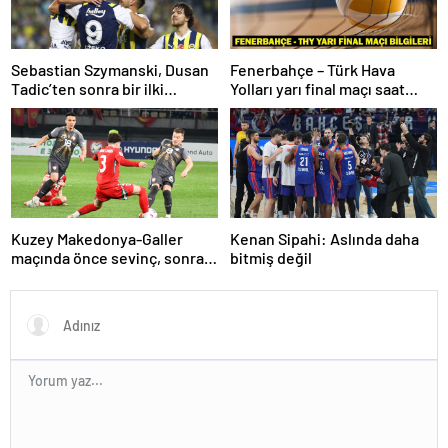
Sebastian Szymanski, Dusan
Fenerbahçe – Türk Hava
Tadic’ten sonra bir ilki
Yolları yarı final maçı saat
gerçekleştirecek
kaçta, hangi kanalda? Kupa
Voley dörtlü final heyecanı!
Kuzey Makedonya-Galler
Kenan Sipahi: Aslında daha
maçında önce sevinç, sonra
bitmiş değil
hüzün