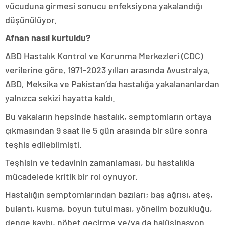
vücuduna girmesi sonucu enfeksiyona yakalandığı
düşünülüyor.
Afnan nasıl kurtuldu?
ABD Hastalık Kontrol ve Korunma Merkezleri (CDC)
verilerine göre, 1971-2023 yılları arasında Avustralya,
ABD, Meksika ve Pakistan’da hastalığa yakalananlardan
yalnızca sekizi hayatta kaldı.
Bu vakaların hepsinde hastalık, semptomların ortaya
çıkmasından 9 saat ile 5 gün arasında bir süre sonra
teşhis edilebilmişti.
Teşhisin ve tedavinin zamanlaması, bu hastalıkla
mücadelede kritik bir rol oynuyor.
Hastalığın semptomlarından bazıları; baş ağrısı, ateş,
bulantı, kusma, boyun tutulması, yönelim bozukluğu,
denge kaybı, nöbet geçirme ve/ya da halüsinasyon.