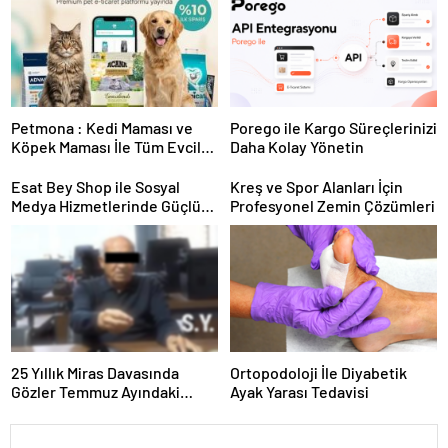
Petmona : Kedi Maması ve
Porego ile Kargo Süreçlerinizi
Köpek Maması İle Tüm Evcil
Daha Kolay Yönetin
Hayvan Ürünleri
Esat Bey Shop ile Sosyal
Kreş ve Spor Alanları İçin
Medya Hizmetlerinde Güçlü
Profesyonel Zemin Çözümleri
Panel Deneyimi
25 Yıllık Miras Davasında
Ortopodoloji İle Diyabetik
Gözler Temmuz Ayındaki
Ayak Yarası Tedavisi
Karar Duruşmasına Çevrildi