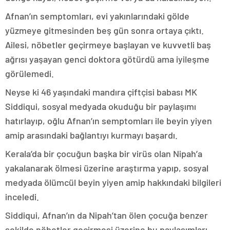
Afnan’ın semptomları, evi yakınlarındaki gölde
yüzmeye gitmesinden beş gün sonra ortaya çıktı.
Ailesi, nöbetler geçirmeye başlayan ve kuvvetli baş
ağrısı yaşayan genci doktora götürdü ama iyileşme
görülemedi.
Neyse ki 46 yaşındaki mandıra çiftçisi babası MK
Siddiqui, sosyal medyada okuduğu bir paylaşımı
hatırlayıp, oğlu Afnan’ın semptomları ile beyin yiyen
amip arasındaki bağlantıyı kurmayı başardı.
Kerala’da bir çocuğun başka bir virüs olan Nipah’a
yakalanarak ölmesi üzerine araştırma yapıp, sosyal
medyada ölümcül beyin yiyen amip hakkındaki bilgileri
inceledi.
Siddiqui, Afnan’ın da Nipah’tan ölen çocuğa benzer
şekilde nöbetler geçirmesi üzerine bu paylaşımları