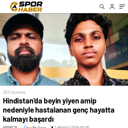
263 okunma
Hindistan’da beyin yiyen amip
nedeniyle hastalanan genç hayatta
kalmayı başardı
1 Ağustos 2024 00:00
ABONE OL
News