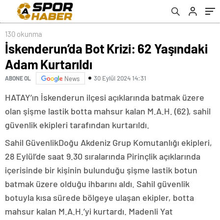
130 okunma
İskenderun’da Bot Krizi: 62 Yaşındaki
Adam Kurtarıldı
30 Eylül 2024 14:31
ABONE OL
News
HATAY’ın İskenderun ilçesi açıklarında batmak üzere
olan şişme lastik botta mahsur kalan M.A.H. (62), sahil
güvenlik ekipleri tarafından kurtarıldı.
Sahil GüvenlikDoğu Akdeniz Grup Komutanlığı ekipleri,
28 Eylül’de saat 9.30 sıralarında Pirinçlik açıklarında
içerisinde bir kişinin bulunduğu şişme lastik botun
batmak üzere olduğu ihbarını aldı. Sahil güvenlik
botuyla kısa sürede bölgeye ulaşan ekipler, botta
mahsur kalan M.A.H.’yi kurtardı. Madenli Yat