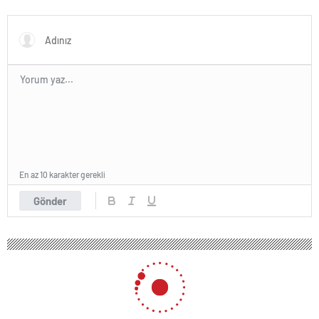
İşte verilen ceza
fiziğiyle gençlere taş çıkarttı
En az 10 karakter gerekli
Gönder