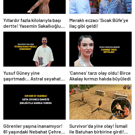
Meraklı eczacı ‘Sıcak Büfe’ye
Yıllardır fazla kilolarıyla başı
ilaç gibi geldi!
dertte! Yasemin Sakallıoğlu
zayıflamasının sırrını açıkladı
Yusuf Güney yine
‘Cannes’ tarzı olay oldu! Birce
şaşırtmadı… Astral seyahat
Akalay kırmızı halıda büyüledi
ve uzaylılardan sonra şimdi
de evren! ‘Bana mesaj
gönderdi’
Survivor’da yine olay! İsmail
Görenler yaşına inanamıyor!
ile Batuhan birbirine girdi!
81 yaşındaki Nebahat Çehre