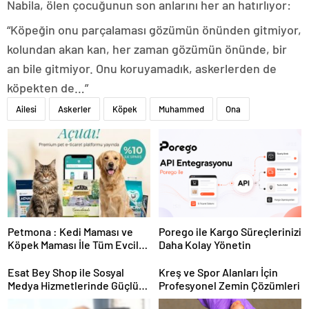
Nabila, ölen çocuğunun son anlarını her an hatırlıyor:
“Köpeğin onu parçalaması gözümün önünden gitmiyor,
kolundan akan kan, her zaman gözümün önünde, bir
an bile gitmiyor. Onu koruyamadık, askerlerden de
köpekten de…”
Ailesi
Askerler
Köpek
Muhammed
Ona
Petmona : Kedi Maması ve
Porego ile Kargo Süreçlerinizi
Köpek Maması İle Tüm Evcil
Daha Kolay Yönetin
Hayvan Ürünleri
Esat Bey Shop ile Sosyal
Kreş ve Spor Alanları İçin
Medya Hizmetlerinde Güçlü
Profesyonel Zemin Çözümleri
Panel Deneyimi