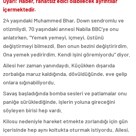
Uyarı: Haber, rahatsız edici olabilecek ayrıntılar
içermektedir.
24 yaşındaki Muhammed Bhar, Down sendromlu ve
otizmliydi. 70 yaşındaki annesi Nabila BBC’ye onu
anlatırken, “Yemek yemeyi, içmeyi, üstünü
değiştirmeyi bilmezdi. Ben onun bezini değiştirirdim.
Ona yemek yedirirdim. Kendi işini göremiyordu” diyor.
Ailesi her zaman yanındaydı. Küçükken dışarıda
zorbalığa maruz kaldığında, dövüldüğünde, eve gelip
onlara sığınabiliyordu.
Savaş başladığında bomba sesleri ve patlamalar onu
paniğe sürüklediğinde, işlerin yoluna gireceğini
söyleyen birisi hep vardı.
Kilosu nedeniyle hareket etmekte zorlandığı için gün
içerisinde hep aynı koltukta oturmak istiyordu. Ailesi,