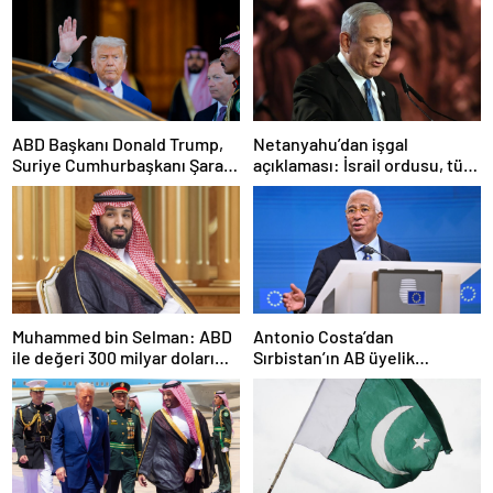
ABD Başkanı Donald Trump,
Netanyahu’dan işgal
Suriye Cumhurbaşkanı Şara
açıklaması: İsrail ordusu, tüm
ile görüşecek
gücüyle Gazze’ye girecek
Muhammed bin Selman: ABD
Antonio Costa’dan
ile değeri 300 milyar doları
Sırbistan’ın AB üyelik
aşan anlaşmalar imzaladık
sürecine ilişkin açıklama