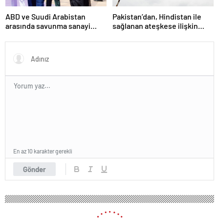
ABD ve Suudi Arabistan
Pakistan’dan, Hindistan ile
arasında savunma sanayi
sağlanan ateşkese ilişkin
anlaşması imzalandı
değerlendirme
En az 10 karakter gerekli
Gönder