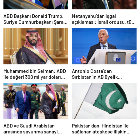
ABD Başkanı Donald Trump,
Netanyahu’dan işgal
Suriye Cumhurbaşkanı Şara
açıklaması: İsrail ordusu, tüm
ile görüşecek
gücüyle Gazze’ye girecek
Muhammed bin Selman: ABD
Antonio Costa’dan
ile değeri 300 milyar doları
Sırbistan’ın AB üyelik
aşan anlaşmalar imzaladık
sürecine ilişkin açıklama
ABD ve Suudi Arabistan
Pakistan’dan, Hindistan ile
arasında savunma sanayi
sağlanan ateşkese ilişkin
anlaşması imzalandı
değerlendirme