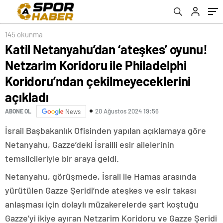
Koridoru’ndan çekilmeyeceklerini açıkladı
145 okunma
Katil Netanyahu’dan ‘ateşkes’ oyunu!
Netzarim Koridoru ile Philadelphi
Koridoru’ndan çekilmeyeceklerini
açıkladı
20 Ağustos 2024 19:56
ABONE OL
News
İsrail Başbakanlık Ofisinden yapılan açıklamaya göre
Netanyahu, Gazze’deki İsrailli esir ailelerinin
temsilcileriyle bir araya geldi.
Netanyahu, görüşmede, İsrail ile Hamas arasında
yürütülen Gazze Şeridi’nde ateşkes ve esir takası
anlaşması için dolaylı müzakerelerde şart koştuğu
Gazze’yi ikiye ayıran Netzarim Koridoru ve Gazze Şeridi