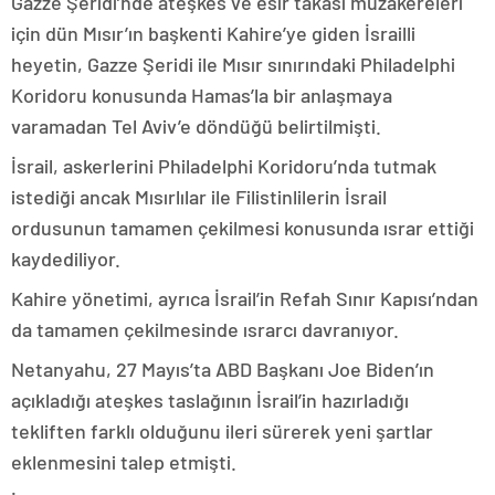
Gazze Şeridi’nde ateşkes ve esir takası müzakereleri
için dün Mısır’ın başkenti Kahire’ye giden İsrailli
heyetin, Gazze Şeridi ile Mısır sınırındaki Philadelphi
Koridoru konusunda Hamas’la bir anlaşmaya
varamadan Tel Aviv’e döndüğü belirtilmişti.
İsrail, askerlerini Philadelphi Koridoru’nda tutmak
istediği ancak Mısırlılar ile Filistinlilerin İsrail
ordusunun tamamen çekilmesi konusunda ısrar ettiği
kaydediliyor.
Kahire yönetimi, ayrıca İsrail’in Refah Sınır Kapısı’ndan
da tamamen çekilmesinde ısrarcı davranıyor.
Netanyahu, 27 Mayıs’ta ABD Başkanı Joe Biden’ın
açıkladığı ateşkes taslağının İsrail’in hazırladığı
tekliften farklı olduğunu ileri sürerek yeni şartlar
eklenmesini talep etmişti.