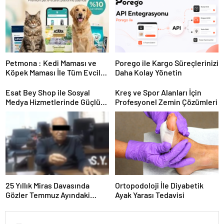
Petmona : Kedi Maması ve
Porego ile Kargo Süreçlerinizi
Köpek Maması İle Tüm Evcil
Daha Kolay Yönetin
Hayvan Ürünleri
Esat Bey Shop ile Sosyal
Kreş ve Spor Alanları İçin
Medya Hizmetlerinde Güçlü
Profesyonel Zemin Çözümleri
Panel Deneyimi
25 Yıllık Miras Davasında
Ortopodoloji İle Diyabetik
Gözler Temmuz Ayındaki
Ayak Yarası Tedavisi
Karar Duruşmasına Çevrildi