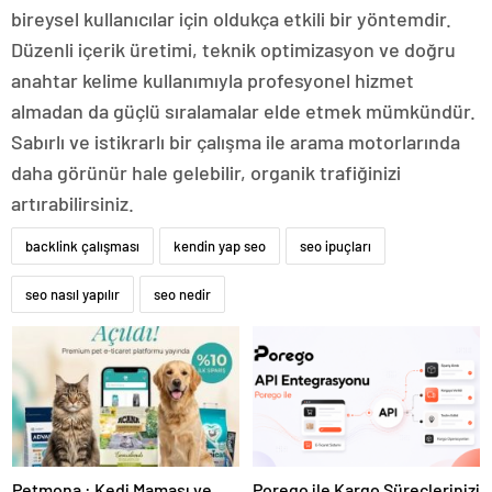
bireysel kullanıcılar için oldukça etkili bir yöntemdir.
Düzenli içerik üretimi, teknik optimizasyon ve doğru
anahtar kelime kullanımıyla profesyonel hizmet
almadan da güçlü sıralamalar elde etmek mümkündür.
Sabırlı ve istikrarlı bir çalışma ile arama motorlarında
daha görünür hale gelebilir, organik trafiğinizi
artırabilirsiniz.
backlink çalışması
kendin yap seo
seo ipuçları
seo nasıl yapılır
seo nedir
Petmona : Kedi Maması ve
Porego ile Kargo Süreçlerinizi