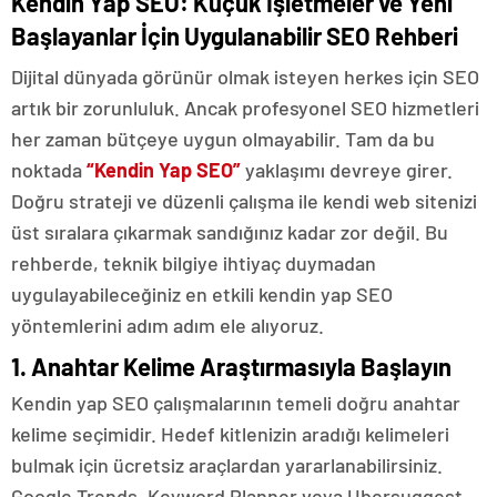
Kendin Yap SEO: Küçük İşletmeler ve Yeni
Başlayanlar İçin Uygulanabilir SEO Rehberi
Dijital dünyada görünür olmak isteyen herkes için SEO
artık bir zorunluluk. Ancak profesyonel SEO hizmetleri
her zaman bütçeye uygun olmayabilir. Tam da bu
noktada
“
Kendin Yap SEO
”
yaklaşımı devreye girer.
Doğru strateji ve düzenli çalışma ile kendi web sitenizi
üst sıralara çıkarmak sandığınız kadar zor değil. Bu
rehberde, teknik bilgiye ihtiyaç duymadan
uygulayabileceğiniz en etkili kendin yap SEO
yöntemlerini adım adım ele alıyoruz.
1. Anahtar Kelime Araştırmasıyla Başlayın
Kendin yap SEO çalışmalarının temeli doğru anahtar
kelime seçimidir. Hedef kitlenizin aradığı kelimeleri
bulmak için ücretsiz araçlardan yararlanabilirsiniz.
Google Trends, Keyword Planner veya Ubersuggest