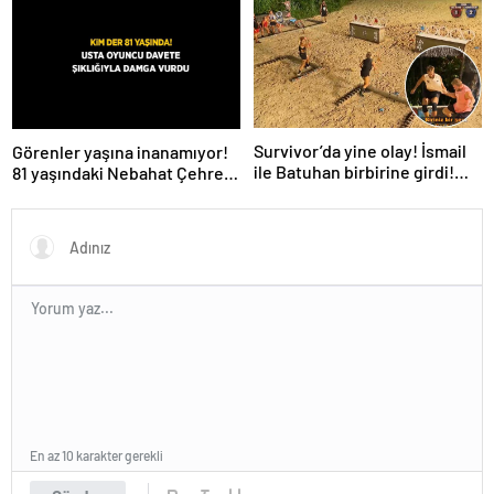
de evren! ‘Bana mesaj
gönderdi’
Survivor’da yine olay! İsmail
Görenler yaşına inanamıyor!
ile Batuhan birbirine girdi!
81 yaşındaki Nebahat Çehre
İşte verilen ceza
fiziğiyle gençlere taş çıkarttı
En az 10 karakter gerekli