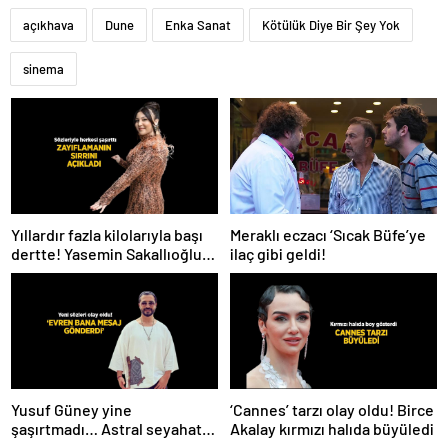
açıkhava
Dune
Enka Sanat
Kötülük Diye Bir Şey Yok
sinema
Meraklı eczacı ‘Sıcak Büfe’ye
Yıllardır fazla kilolarıyla başı
ilaç gibi geldi!
dertte! Yasemin Sakallıoğlu
zayıflamasının sırrını açıkladı
Yusuf Güney yine
‘Cannes’ tarzı olay oldu! Birce
şaşırtmadı… Astral seyahat
Akalay kırmızı halıda büyüledi
ve uzaylılardan sonra şimdi