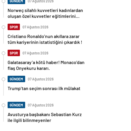
GÜNDEM
07 Ağustos 2026
Norweç silahlı kuvvetleri kadınlardan
oluşan özel kuvvetler eğitimlerini
başlattı.
SPOR
07 Ağustos 2026
Cristiano Ronaldo’nun akıllara zarar
tüm kariyerinin istatistiğini çıkardık !
SPOR
07 Ağustos 2026
Galatasaray’a kötü haber! Monaco’dan
flaş Onyekuru kararı.
GÜNDEM
07 Ağustos 2026
Trump’tan seçim sonrası ilk mülakat
GÜNDEM
07 Ağustos 2026
Avusturya başbakanı Sebastian Kurz
ile ilgili bilinmeyenler