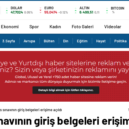
DOLAR
EURO
ALTIN
BITCOIN
47,7024
55,0474
6.499,51
%
0.05%
-0.12%
0,11
Ekonomi
Spor
Kadın
Foto Galeri
Videolar
3.Sayfa
Avrupa
Bülten
Din
Eğitim
Hayat
Politika
sınavının giriş belgeleri erişime açıldı
vının giriş belgeleri erişim