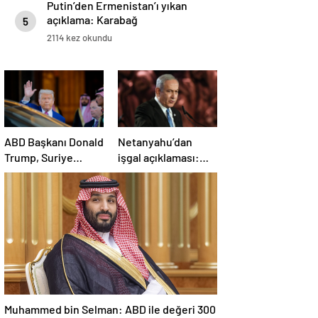
Putin’den Ermenistan’ı yıkan
açıklama: Karabağ
5
Azerbaycan’ın ayrılmaz bir
2114 kez okundu
parçasıdır!
ABD Başkanı Donald
Netanyahu’dan
Trump, Suriye
işgal açıklaması:
Cumhurbaşkanı
İsrail ordusu, tüm
Şara ile görüşecek
gücüyle Gazze’ye
girecek
Muhammed bin Selman: ABD ile değeri 300