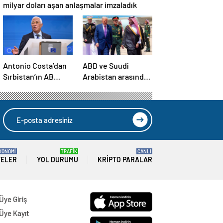
milyar doları aşan anlaşmalar imzaladık
Antonio Costa’dan
ABD ve Suudi
Sırbistan’ın AB
Arabistan arasında
üyelik sürecine
savunma sanayi
ilişkin açıklama
anlaşması imzalandı
KONOMİ
TRAFİK
CANLI
TELER
YOL DURUMU
KRIPTO PARALAR
Üye Giriş
Üye Kayıt