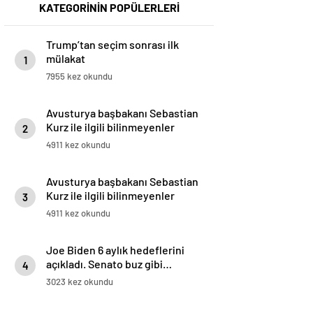
KATEGORİNİN POPÜLERLERİ
Trump’tan seçim sonrası ilk
mülakat
1
7955 kez okundu
Avusturya başbakanı Sebastian
Kurz ile ilgili bilinmeyenler
2
4911 kez okundu
Avusturya başbakanı Sebastian
Kurz ile ilgili bilinmeyenler
3
4911 kez okundu
Joe Biden 6 aylık hedeflerini
açıkladı. Senato buz gibi…
4
3023 kez okundu