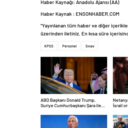
Haber Kaynağı: Anadolu Ajansı (AA)
Haber Kaynak : ENSONHABER.COM
“Yayınlanan tüm haber ve diğer içerikler i
üzerinden iletiniz. En kısa süre içerisin
KPSS
Personel
Sınav
ABD Başkanı Donald Trump,
Netanya
Suriye Cumhurbaşkanı Şara ile
İsrail 
görüşecek
Gazze’y