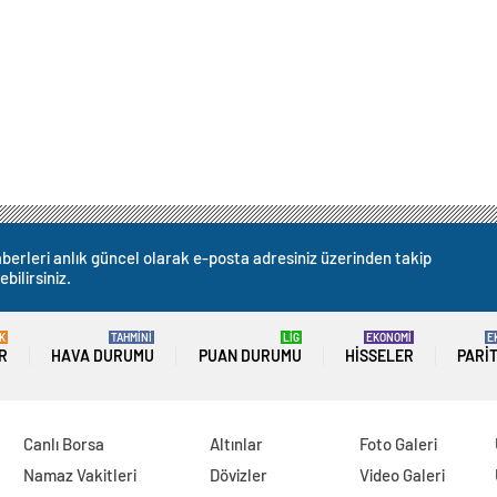
berleri anlık güncel olarak e-posta adresiniz üzerinden takip
ebilirsiniz.
K
TAHMİNİ
LİG
EKONOMİ
E
R
HAVA DURUMU
PUAN DURUMU
HISSELER
PARI
Canlı Borsa
Altınlar
Foto Galeri
Namaz Vakitleri
Dövizler
Video Galeri