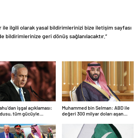
le ilgili olarak yasal bildirimlerinizi bize iletişim sayfası
de bildirimlerinize geri dönüş sağlanılacaktır.”
hu’dan işgal açıklaması:
Muhammed bin Selman: ABD ile
ordusu, tüm gücüyle
değeri 300 milyar doları aşan
e girecek
anlaşmalar imzaladık