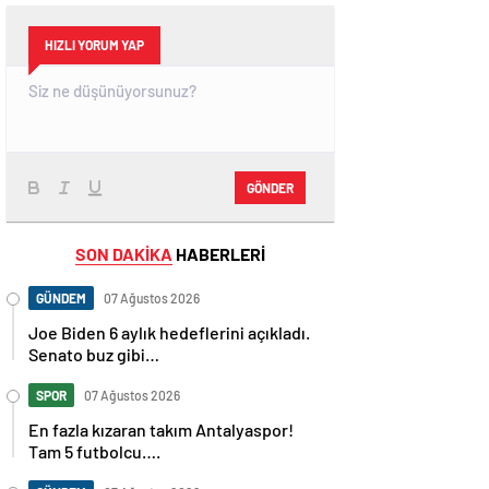
HIZLI YORUM YAP
GÖNDER
SON DAKİKA
HABERLERİ
GÜNDEM
07 Ağustos 2026
Joe Biden 6 aylık hedeflerini açıkladı.
Senato buz gibi…
SPOR
07 Ağustos 2026
En fazla kızaran takım Antalyaspor!
Tam 5 futbolcu….