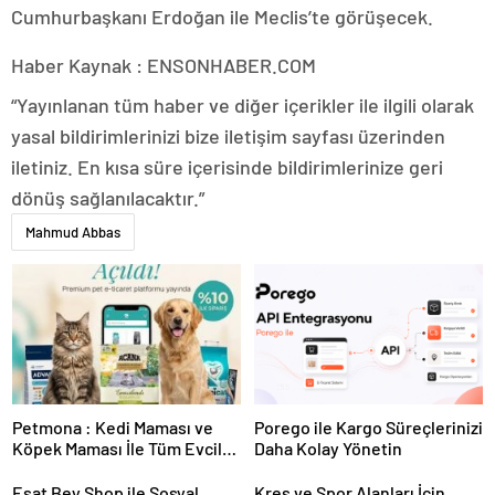
Cumhurbaşkanı Erdoğan ile Meclis’te görüşecek.
Haber Kaynak : ENSONHABER.COM
“Yayınlanan tüm haber ve diğer içerikler ile ilgili olarak
yasal bildirimlerinizi bize iletişim sayfası üzerinden
iletiniz. En kısa süre içerisinde bildirimlerinize geri
dönüş sağlanılacaktır.”
Mahmud Abbas
Petmona : Kedi Maması ve
Porego ile Kargo Süreçlerinizi
Köpek Maması İle Tüm Evcil
Daha Kolay Yönetin
Hayvan Ürünleri
Esat Bey Shop ile Sosyal
Kreş ve Spor Alanları İçin