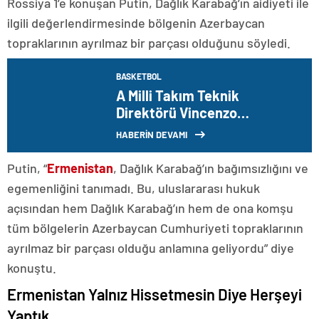
Rossiya 1’e konuşan Putin, Dağlık Karabağ’ın aidiyeti ile
ilgili değerlendirmesinde bölgenin Azerbaycan
topraklarının ayrılmaz bir parçası olduğunu söyledi.
BASKETBOL
A Milli Takım Teknik
Direktörü Vincenzo
Montella’dan Semih Kılıçsoy
HABERİN DEVAMI
açıklaması! ‘Bizimle gelseydi
belki…’
Putin, “
Ermenistan
, Dağlık Karabağ’ın bağımsızlığını ve
egemenliğini tanımadı. Bu, uluslararası hukuk
açısından hem Dağlık Karabağ’ın hem de ona komşu
tüm bölgelerin Azerbaycan Cumhuriyeti topraklarının
ayrılmaz bir parçası olduğu anlamına geliyordu” diye
konuştu.
Ermenistan Yalnız Hissetmesin Diye Herşeyi
Yaptık