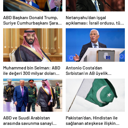
ABD Başkanı Donald Trump,
Netanyahu’dan işgal
Suriye Cumhurbaşkanı Şara
açıklaması: İsrail ordusu, tüm
ile görüşecek
gücüyle Gazze’ye girecek
Muhammed bin Selman: ABD
Antonio Costa’dan
ile değeri 300 milyar doları
Sırbistan’ın AB üyelik
aşan anlaşmalar imzaladık
sürecine ilişkin açıklama
ABD ve Suudi Arabistan
Pakistan’dan, Hindistan ile
arasında savunma sanayi
sağlanan ateşkese ilişkin