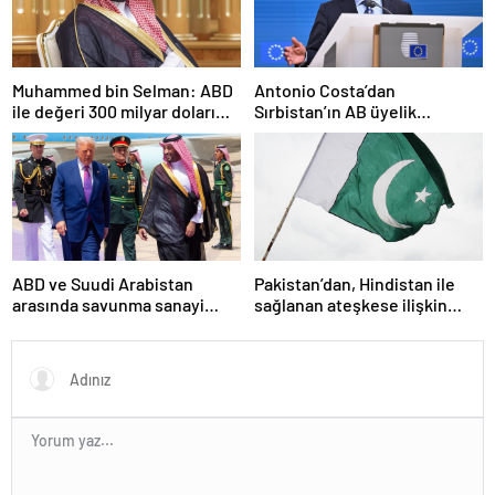
Muhammed bin Selman: ABD
Antonio Costa’dan
ile değeri 300 milyar doları
Sırbistan’ın AB üyelik
aşan anlaşmalar imzaladık
sürecine ilişkin açıklama
ABD ve Suudi Arabistan
Pakistan’dan, Hindistan ile
arasında savunma sanayi
sağlanan ateşkese ilişkin
anlaşması imzalandı
değerlendirme