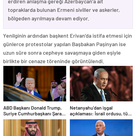
erdiren anlaşma gereği Azerbaycan’a ait
topraklarda bulunan Ermeni siviller ve askerler,
bölgeden ayrılmaya devam ediyor.
Yenilginin ardından başkent Erivan’da istifa etmesi için
günlerce protestolar yapılan Başbakan Paşinyan ise
uzun süre sonra cepheye savaşmaya giden eşiyle
birlikte bir cenaze töreninde görüntülendi.
ABD Başkanı Donald Trump,
Netanyahu’dan işgal
Suriye Cumhurbaşkanı Şara
açıklaması: İsrail ordusu, tüm
ile görüşecek
gücüyle Gazze’ye girecek