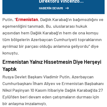
Direktörü Vincenzo
Montella’dan Semih Kılıçsoy
HABERİN DEVAMI
açıklaması! ‘Bizimle gelseydi
belki…’
Putin, “
Ermenistan
, Dağlık Karabağ’ın bağımsızlığını ve
egemenliğini tanımadı. Bu, uluslararası hukuk
açısından hem Dağlık Karabağ’ın hem de ona komşu
tüm bölgelerin Azerbaycan Cumhuriyeti topraklarının
ayrılmaz bir parçası olduğu anlamına geliyordu” diye
konuştu.
Ermenistan Yalnız Hissetmesin Diye Herşeyi
Yaptık
Rusya Devlet Başkanı Vladimir Putin, Azerbaycan
Cumhurbaşkanı İlham Aliyev ve Ermenistan Başbakanı
Nikol Paşinyan 10 Kasım itibariyle Dağlık Karabağ’da 27
Eylül’den beri devam eden çatışmaların durması için
bir anlaşma imzalamıştı.