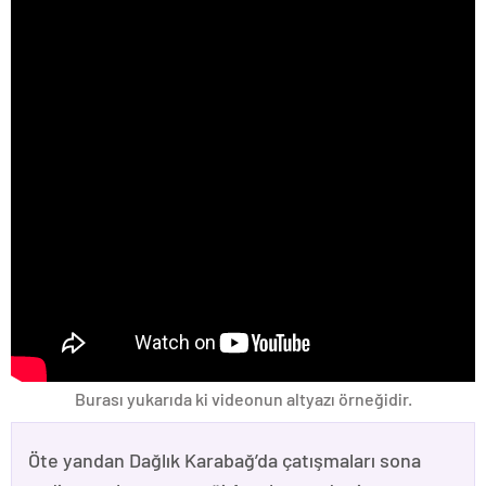
Burası yukarıda ki videonun altyazı örneğidir.
Öte yandan Dağlık Karabağ’da çatışmaları sona