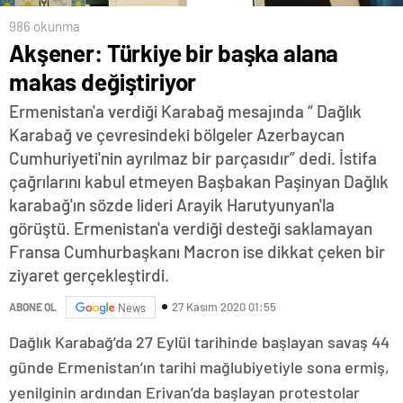
986 okunma
Akşener: Türkiye bir başka alana
makas değiştiriyor
Ermenistan'a verdiği Karabağ mesajında “ Dağlık
Karabağ ve çevresindeki bölgeler Azerbaycan
Cumhuriyeti'nin ayrılmaz bir parçasıdır” dedi. İstifa
çağrılarını kabul etmeyen Başbakan Paşinyan Dağlık
karabağ'ın sözde lideri Arayik Harutyunyan'la
görüştü. Ermenistan'a verdiği desteği saklamayan
Fransa Cumhurbaşkanı Macron ise dikkat çeken bir
ziyaret gerçekleştirdi.
27 Kasım 2020 01:55
ABONE OL
News
Dağlık Karabağ’da 27 Eylül tarihinde başlayan savaş 44
günde Ermenistan’ın tarihi mağlubiyetiyle sona ermiş,
yenilginin ardından Erivan’da başlayan protestolar