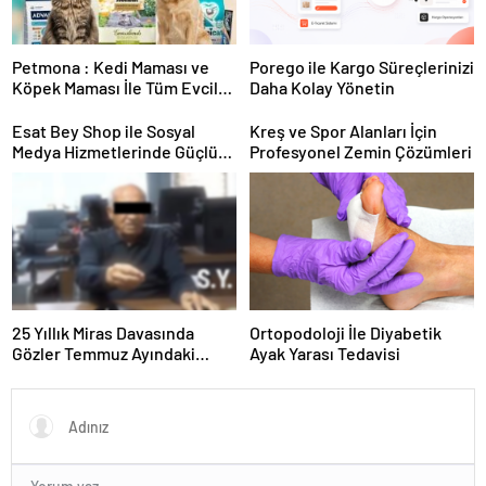
Petmona : Kedi Maması ve
Porego ile Kargo Süreçlerinizi
Köpek Maması İle Tüm Evcil
Daha Kolay Yönetin
Hayvan Ürünleri
Esat Bey Shop ile Sosyal
Kreş ve Spor Alanları İçin
Medya Hizmetlerinde Güçlü
Profesyonel Zemin Çözümleri
Panel Deneyimi
25 Yıllık Miras Davasında
Ortopodoloji İle Diyabetik
Gözler Temmuz Ayındaki
Ayak Yarası Tedavisi
Karar Duruşmasına Çevrildi