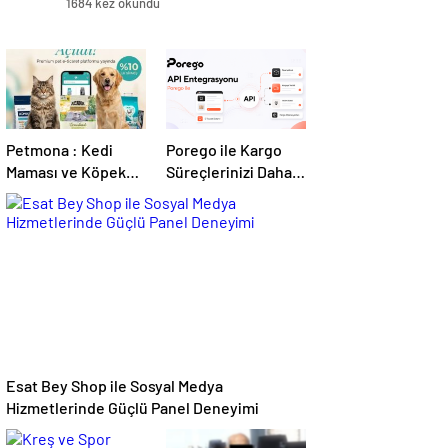
1684 kez okundu
Petmona : Kedi
Porego ile Kargo
Maması ve Köpek
Süreçlerinizi Daha
Maması İle Tüm
Kolay Yönetin
Evcil Hayvan
Ürünleri
Esat Bey Shop ile Sosyal Medya
Hizmetlerinde Güçlü Panel Deneyimi