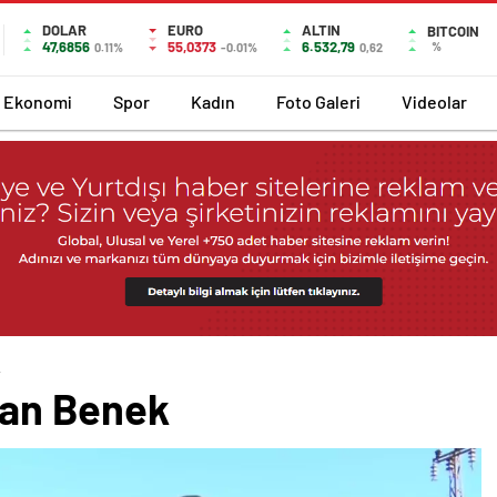
DOLAR
EURO
ALTIN
BITCOIN
47,6856
55,0373
6.532,79
%
0.11%
-0.01%
0,62
Ekonomi
Spor
Kadın
Foto Galeri
Videolar
k
rfan Benek