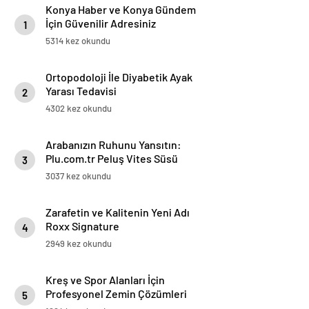
Konya Haber ve Konya Gündem
İçin Güvenilir Adresiniz
1
5314 kez okundu
Ortopodoloji İle Diyabetik Ayak
Yarası Tedavisi
2
4302 kez okundu
Arabanızın Ruhunu Yansıtın:
Plu.com.tr Peluş Vites Süsü
3
Modelleri
3037 kez okundu
Zarafetin ve Kalitenin Yeni Adı
Roxx Signature
4
2949 kez okundu
Kreş ve Spor Alanları İçin
Profesyonel Zemin Çözümleri
5