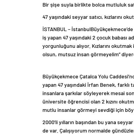
Bir şişe suyla birlikte bolca mutluluk sa
47 yaşındaki seyyar satıcı, kızlarını oku
İSTANBUL – İstanbulBüyükçekmece’de m
iş yapan 47 yaşındaki 2 çocuk babası adam
yorgunluğunu alıyor. Kızlarını okutmak 
olsun, mutsuz insan görmeyelim” diyerek
Büyükçekmece Çatalca Yolu Caddesi’nde ö
yapan 47 yaşındaki İrfan Benek, farklı tar
insanlara şarkılar söyleyerek mesai so
üniversite öğrencisi olan 2 kızını oku
mutlu insanlar görmeyi sevdiği için böyl
2000’li yılların başından bu yana seyyar
de var. Çalışıyorum normalde gündüzleri