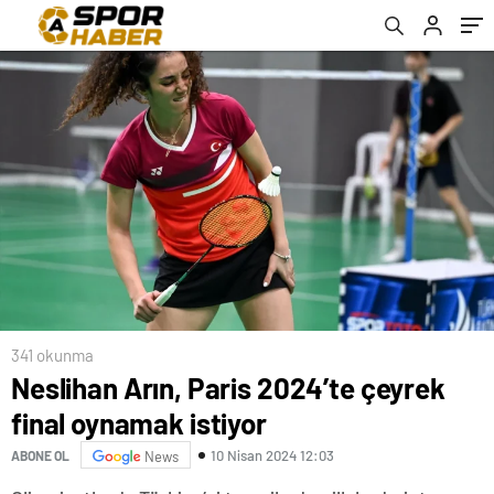
341 okunma
Neslihan Arın, Paris 2024’te çeyrek
final oynamak istiyor
10 Nisan 2024 12:03
ABONE OL
News