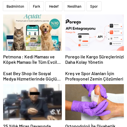
Badminton
Fark
Hedef
Neslihan
Spor
Petmona : Kedi Maması ve
Porego ile Kargo Süreçlerinizi
Köpek Maması İle Tüm Evcil
Daha Kolay Yönetin
Hayvan Ürünleri
Esat Bey Shop ile Sosyal
Kreş ve Spor Alanları İçin
Medya Hizmetlerinde Güçlü
Profesyonel Zemin Çözümleri
Panel Deneyimi
25 Yıllık Miras Davasında
Ortopodoloji İle Diyabetik