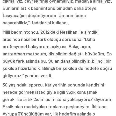
çıkmalıyız, çeyrek final oynamalıyız, madalya almalıyız’.
Bunların artık badmintonu bir adım daha öteye
taşıyacağını düşünüyorum. Umarım bunu
başarabiliriz.” ifadelerini kullandı.
Milli badmintoncu, 2012’deki Neslihan ile şimdiki
arasında nasıl bir fark olduğu sorusuna, “Daha
profesyonel bakıyorum açıkçası. Bakış açım,
antrenman metodum, disiplinim değişti, büyüdüm. En
büyük fark aslında bu. Şu an daha bilinçliyiz, bilinçli bir
şekilde hazırlandık. Bilinçli bir şekilde de hedefe doğru
gidiyoruz.” yanıtını verdi.
30 yaşındaki sporcu, kariyerinin sonunda kendisini
nerede görmek istediğiyle ilgili “Açık konuşmak
gerekirse artık ‘Adım adım sona yaklaşıyoruz’ diyorum.
Eksik olan madalyaları toplama peşindeyim. İki tane
Avrupa 3’üncülüğüm var. İlk hedefim aslında o