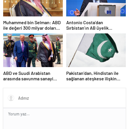
Muhammed bin Selman: ABD
Antonio Costa’dan
ile değeri 300 milyar doları
Sırbistan’ın AB üyelik
aşan anlaşmalar imzaladık
sürecine ilişkin açıklama
ABD ve Suudi Arabistan
Pakistan’dan, Hindistan ile
arasında savunma sanayi
sağlanan ateşkese ilişkin
anlaşması imzalandı
değerlendirme