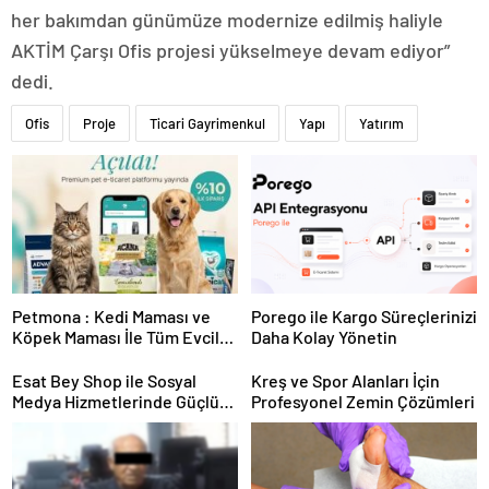
her bakımdan günümüze modernize edilmiş haliyle
AKTİM Çarşı Ofis projesi yükselmeye devam ediyor”
dedi.
Ofis
Proje
Ticari Gayrimenkul
Yapı
Yatırım
Petmona : Kedi Maması ve
Porego ile Kargo Süreçlerinizi
Köpek Maması İle Tüm Evcil
Daha Kolay Yönetin
Hayvan Ürünleri
Esat Bey Shop ile Sosyal
Kreş ve Spor Alanları İçin
Medya Hizmetlerinde Güçlü
Profesyonel Zemin Çözümleri
Panel Deneyimi