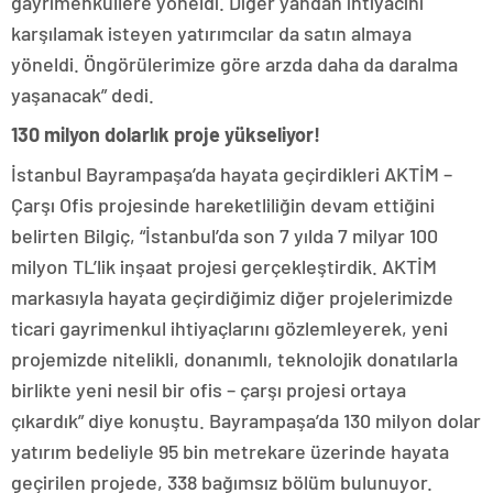
gayrimenkullere yöneldi. Diğer yandan ihtiyacını
karşılamak isteyen yatırımcılar da satın almaya
yöneldi. Öngörülerimize göre arzda daha da daralma
yaşanacak” dedi.
130 milyon dolarlık proje yükseliyor!
İstanbul Bayrampaşa’da hayata geçirdikleri AKTİM –
Çarşı Ofis projesinde hareketliliğin devam ettiğini
belirten Bilgiç, “İstanbul’da son 7 yılda 7 milyar 100
milyon TL’lik inşaat projesi gerçekleştirdik. AKTİM
markasıyla hayata geçirdiğimiz diğer projelerimizde
ticari gayrimenkul ihtiyaçlarını gözlemleyerek, yeni
projemizde nitelikli, donanımlı, teknolojik donatılarla
birlikte yeni nesil bir ofis – çarşı projesi ortaya
çıkardık” diye konuştu. Bayrampaşa’da 130 milyon dolar
yatırım bedeliyle 95 bin metrekare üzerinde hayata
geçirilen projede, 338 bağımsız bölüm bulunuyor.