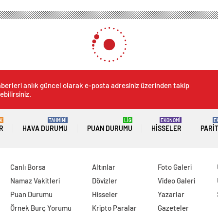
berleri anlık güncel olarak e-posta adresiniz üzerinden takip
ebilirsiniz.
K
TAHMİNİ
LİG
EKONOMİ
E
R
HAVA DURUMU
PUAN DURUMU
HISSELER
PARI
Canlı Borsa
Altınlar
Foto Galeri
Namaz Vakitleri
Dövizler
Video Galeri
Puan Durumu
Hisseler
Yazarlar
Örnek Burç Yorumu
Kripto Paralar
Gazeteler