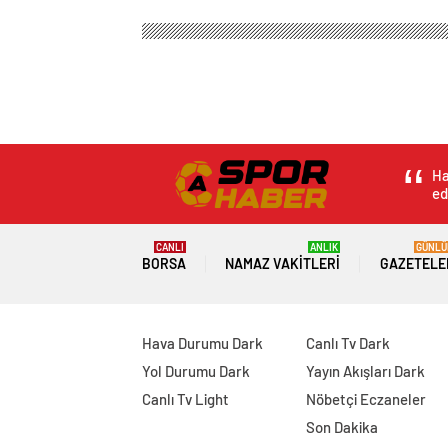
Ha
ed
CANLI
ANLIK
GÜNLÜ
BORSA
NAMAZ VAKITLERI
GAZETELE
Hava Durumu Dark
Canlı Tv Dark
Yol Durumu Dark
Yayın Akışları Dark
Canlı Tv Light
Nöbetçi Eczaneler
Son Dakika