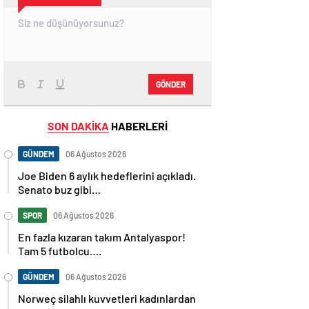
GÖNDER
SON DAKİKA
HABERLERİ
GÜNDEM
06 Ağustos 2026
Joe Biden 6 aylık hedeflerini açıkladı.
Senato buz gibi…
SPOR
06 Ağustos 2026
En fazla kızaran takım Antalyaspor!
Tam 5 futbolcu….
GÜNDEM
06 Ağustos 2026
Norweç silahlı kuvvetleri kadınlardan