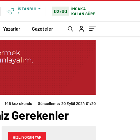
İMSAK'A
İSTANBUL
02:00
KALAN SÜRE
°
Yazarlar
Gazeteler
146 kez okundu
|
Güncelleme: 20 Eylül 2024 01:20
iz Gerekenler
HIZLI YORUM YAP