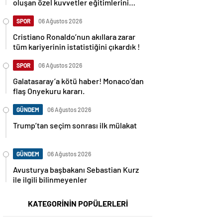
oluşan özel kuvvetler eğitimlerini
başlattı.
SPOR
06 Ağustos 2026
Cristiano Ronaldo’nun akıllara zarar
tüm kariyerinin istatistiğini çıkardık !
SPOR
06 Ağustos 2026
Galatasaray’a kötü haber! Monaco’dan
flaş Onyekuru kararı.
GÜNDEM
06 Ağustos 2026
Trump’tan seçim sonrası ilk mülakat
GÜNDEM
06 Ağustos 2026
Avusturya başbakanı Sebastian Kurz
ile ilgili bilinmeyenler
KATEGORİNİN POPÜLERLERİ