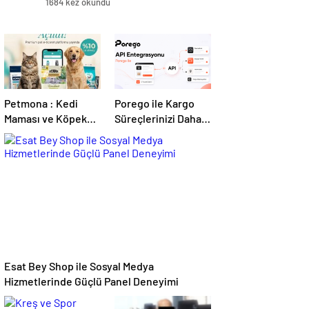
1684 kez okundu
Petmona : Kedi
Porego ile Kargo
Maması ve Köpek
Süreçlerinizi Daha
Maması İle Tüm
Kolay Yönetin
Evcil Hayvan
Ürünleri
Esat Bey Shop ile Sosyal Medya
Hizmetlerinde Güçlü Panel Deneyimi