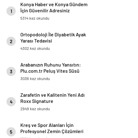
Konya Haber ve Konya Gündem
İçin Güvenilir Adresiniz
1
5314 kez okundu
Ortopodoloji İle Diyabetik Ayak
Yarası Tedavisi
2
4302 kez okundu
Arabanızın Ruhunu Yansıtın:
Plu.com.tr Peluş Vites Süsü
3
Modelleri
3036 kez okundu
Zarafetin ve Kalitenin Yeni Adı
Roxx Signature
4
2949 kez okundu
Kreş ve Spor Alanları İçin
Profesyonel Zemin Çözümleri
5