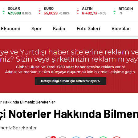
DOLAR
EURO
ALTIN
BITCOIN
47,5989
55,0029
6.492,73
%
0.06%
-0.06%
-0,05
Ekonomi
Spor
Kadın
Foto Galeri
Videolar
er Hakkında Bilmeniz Gerekenler
çi Noterler Hakkında Bilmen