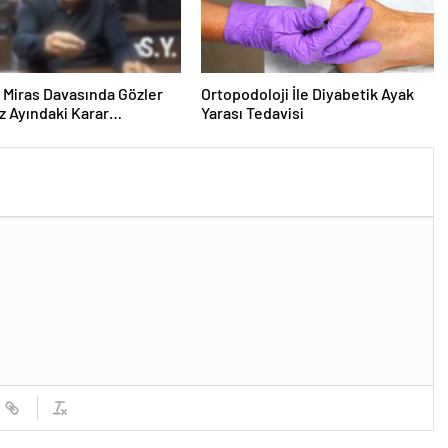
ık Miras Davasında Gözler
Ortopodoloji İle Diyabetik Ayak
 Ayındaki Karar
Yarası Tedavisi
sına Çevrildi