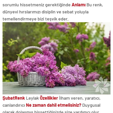
sorumlu hissetmeniz gerektiğinde
Anlamı
Bu renk,
dünyevi hırslarımızı disiplin ve sebat yoluyla
temellendirmeye bizi teşvik eder.
Şubat
Renk
Leylak
Özellikler
İlham veren, yaratıcı,
canlandırıcı
Ne zaman dahil etmelisiniz?
Duygusal
olarak dolaşmış hissettiğinizde size yardımcı olur