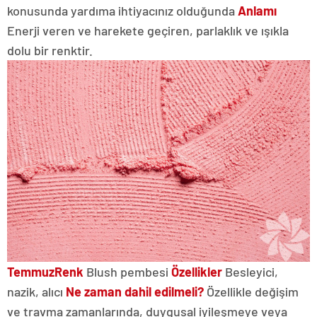
konusunda yardıma ihtiyacınız olduğunda
Anlamı
Enerji veren ve harekete geçiren, parlaklık ve ışıkla
dolu bir renktir.
Temmuz
Renk
Blush pembesi
Özellikler
Besleyici,
nazik, alıcı
Ne zaman dahil edilmeli?
Özellikle değişim
ve travma zamanlarında, duygusal iyileşmeye veya