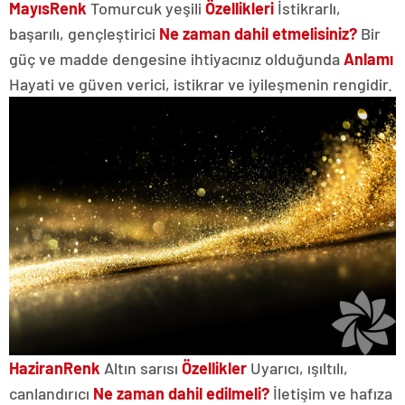
Mayıs
Renk
Tomurcuk yeşili
Özellikleri
İstikrarlı,
başarılı, gençleştirici
Ne zaman dahil etmelisiniz?
Bir
güç ve madde dengesine ihtiyacınız olduğunda
Anlamı
Hayati ve güven verici, istikrar ve iyileşmenin rengidir.
Haziran
Renk
Altın sarısı
Özellikler
Uyarıcı, ışıltılı,
canlandırıcı
Ne zaman dahil edilmeli?
İletişim ve hafıza