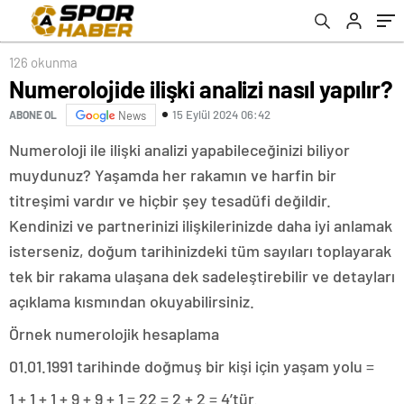
126 okunma
Numerolojide ilişki analizi nasıl yapılır?
15 Eylül 2024 06:42
ABONE OL
News
Numeroloji ile ilişki analizi yapabileceğinizi biliyor
muydunuz? Yaşamda her rakamın ve harfin bir
titreşimi vardır ve hiçbir şey tesadüfi değildir.
Kendinizi ve partnerinizi ilişkilerinizde daha iyi anlamak
isterseniz, doğum tarihinizdeki tüm sayıları toplayarak
tek bir rakama ulaşana dek sadeleştirebilir ve detayları
açıklama kısmından okuyabilirsiniz.
Örnek numerolojik hesaplama
01.01.1991 tarihinde doğmuş bir kişi için yaşam yolu =
1 + 1 + 1 + 9 + 9 + 1 = 22 = 2 + 2 = 4’tür.