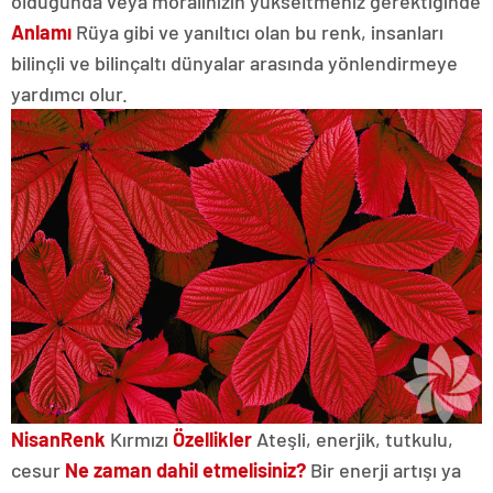
olduğunda veya moralinizin yükseltmeniz gerektiğinde
Anlamı
Rüya gibi ve yanıltıcı olan bu renk, insanları
bilinçli ve bilinçaltı dünyalar arasında yönlendirmeye
yardımcı olur.
Nisan
Renk
Kırmızı
Özellikler
Ateşli, enerjik, tutkulu,
cesur
Ne zaman dahil etmelisiniz?
Bir enerji artışı ya