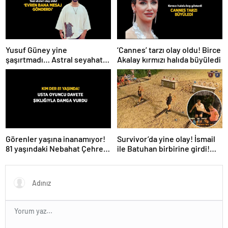
Yusuf Güney yine
‘Cannes’ tarzı olay oldu! Birce
şaşırtmadı… Astral seyahat
Akalay kırmızı halıda büyüledi
ve uzaylılardan sonra şimdi
de evren! ‘Bana mesaj
gönderdi’
Survivor’da yine olay! İsmail
Görenler yaşına inanamıyor!
ile Batuhan birbirine girdi!
81 yaşındaki Nebahat Çehre
İşte verilen ceza
fiziğiyle gençlere taş çıkarttı