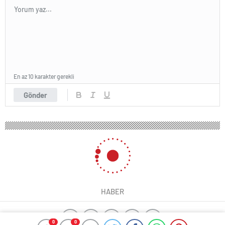
En az 10 karakter gerekli
Gönder
0
0
0
0