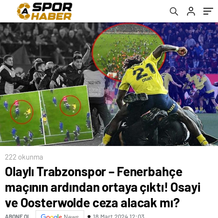
ceza alacak mı?
222 okunma
Olaylı Trabzonspor – Fenerbahçe
maçının ardından ortaya çıktı! Osayi
ve Oosterwolde ceza alacak mı?
18 Mart 2024 12:03
ABONE OL
News