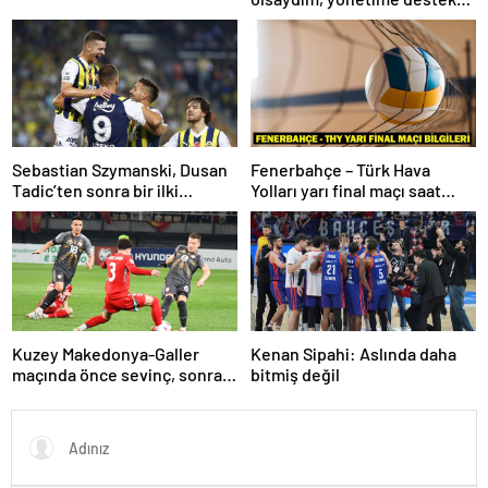
olurdum
Sebastian Szymanski, Dusan
Fenerbahçe – Türk Hava
Tadic’ten sonra bir ilki
Yolları yarı final maçı saat
gerçekleştirecek
kaçta, hangi kanalda? Kupa
Voley dörtlü final heyecanı!
Kuzey Makedonya-Galler
Kenan Sipahi: Aslında daha
maçında önce sevinç, sonra
bitmiş değil
hüzün