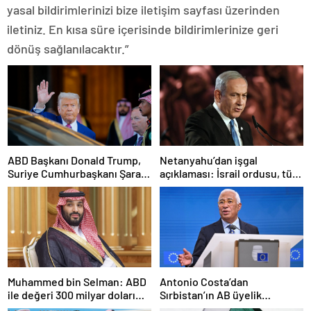
yasal bildirimlerinizi bize iletişim sayfası üzerinden
iletiniz. En kısa süre içerisinde bildirimlerinize geri
dönüş sağlanılacaktır.”
ABD Başkanı Donald Trump,
Netanyahu’dan işgal
Suriye Cumhurbaşkanı Şara
açıklaması: İsrail ordusu, tüm
ile görüşecek
gücüyle Gazze’ye girecek
Muhammed bin Selman: ABD
Antonio Costa’dan
ile değeri 300 milyar doları
Sırbistan’ın AB üyelik
aşan anlaşmalar imzaladık
sürecine ilişkin açıklama