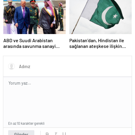
ABD ve Suudi Arabistan
Pakistan’dan, Hindistan ile
arasında savunma sanayi
sağlanan ateşkese ilişkin
anlaşması imzalandı
değerlendirme
En az 10 karakter gerekli
Gönder