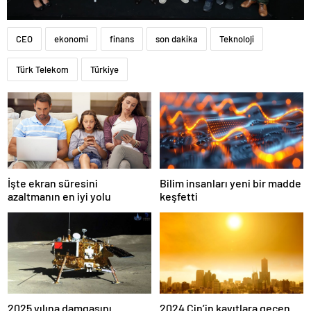
CEO
ekonomi
finans
son dakika
Teknoloji
Türk Telekom
Türkiye
İşte ekran süresini
Bilim insanları yeni bir madde
azaltmanın en iyi yolu
keşfetti
2024 Çin’in kayıtlara geçen
2025 yılına damgasını