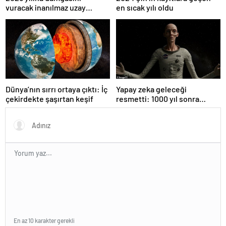
en sıcak yılı oldu
vuracak inanılmaz uzay
görevleri
Dünya’nın sırrı ortaya çıktı: İç
Yapay zeka geleceği
çekirdekte şaşırtan keşif
resmetti: 1000 yıl sonra
insanlar neye benzeyecek?
En az 10 karakter gerekli