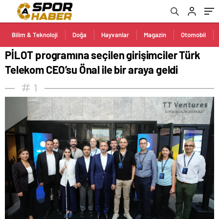
Bilim & Teknoloji
Doğa
Hayvanlar
Magazin
Otomobil
PİLOT programına seçilen girişimciler Türk
Telekom CEO’su Önal ile bir araya geldi
1