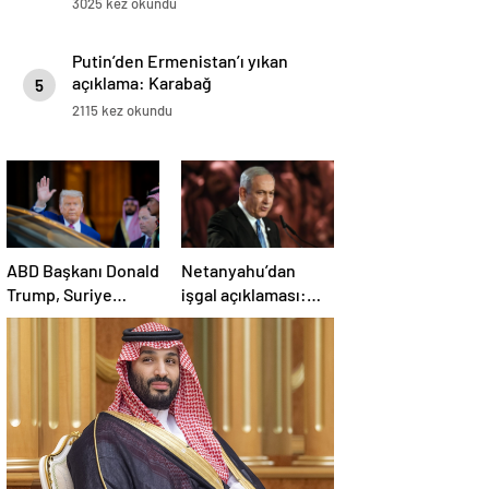
3025 kez okundu
Putin’den Ermenistan’ı yıkan
açıklama: Karabağ
5
Azerbaycan’ın ayrılmaz bir
2115 kez okundu
parçasıdır!
ABD Başkanı Donald
Netanyahu’dan
Trump, Suriye
işgal açıklaması:
Cumhurbaşkanı
İsrail ordusu, tüm
Şara ile görüşecek
gücüyle Gazze’ye
girecek