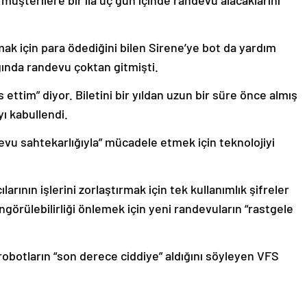
müşterilere bir ila üç gün içinde randevu alacaklarını
lmak için para ödediğini bilen Sirene’ye bot da yardım
ğında randevu çoktan gitmişti.
 ettim” diyor. Biletini bir yıldan uzun bir süre önce almış
ı kabullendi.
evu sahtekarlığıyla” mücadele etmek için teknolojiyi
rının işlerini zorlaştırmak için tek kullanımlık şifreler
öngörülebilirliği önlemek için yeni randevuların “rastgele
obotların “son derece ciddiye” aldığını söyleyen VFS