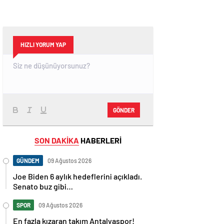
HIZLI YORUM YAP
GÖNDER
SON DAKİKA
HABERLERİ
GÜNDEM
09 Ağustos 2026
Joe Biden 6 aylık hedeflerini açıkladı.
Senato buz gibi…
SPOR
09 Ağustos 2026
En fazla kızaran takım Antalyaspor!