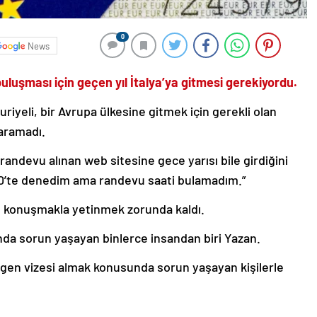
0
News
uluşması için geçen yıl İtalya’ya gitmesi gerekiyordu.
iyeli, bir Avrupa ülkesine gitmek için gerekli olan
aramadı.
randevu alınan web sitesine gece yarısı bile girdiğini
.00’te denedim ama randevu saati bulamadım.”
ü konuşmakla yetinmek zorunda kaldı.
a sorun yaşayan binlerce insandan biri Yazan.
gen vizesi almak konusunda sorun yaşayan kişilerle