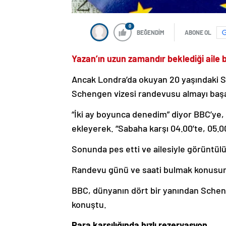
0
BEĞENDİM
ABONE OL
Yazan’ın uzun zamandır beklediği aile b
Ancak Londra’da okuyan 20 yaşındaki Sur
Schengen vizesi randevusu almayı baş
“İki ay boyunca denedim” diyor BBC’ye, 
ekleyerek. “Sabaha karşı 04.00’te, 05
Sonunda pes etti ve ailesiyle görüntül
Randevu günü ve saati bulmak konusund
BBC, dünyanın dört bir yanından Schen
konuştu.
Para karşılığında hızlı rezervasyon