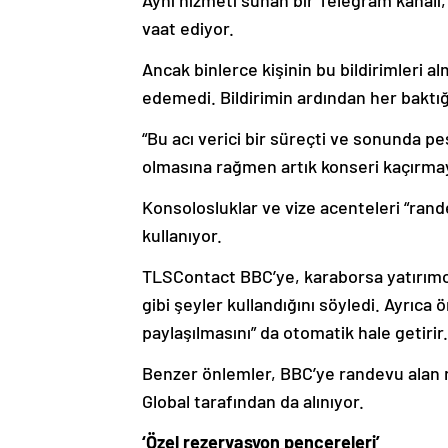
Aynı hizmeti sunan bir Telegram kanalı, 
vaat ediyor.
Ancak binlerce kişinin bu bildirimleri a
edemedi. Bildirimin ardından her baktı
“Bu acı verici bir süreçti ve sonunda pes
olmasına rağmen artık konseri kaçırmay
Konsolosluklar ve vize acenteleri “rand
kullanıyor.
TLSContact BBC’ye, karaborsa yatırımcıla
gibi şeyler kullandığını söyledi. Ayrıca 
paylaşılmasını” da otomatik hale getirir.
Benzer önlemler, BBC’ye randevu alan r
Global tarafından da alınıyor.
‘Özel rezervasyon pencereleri’