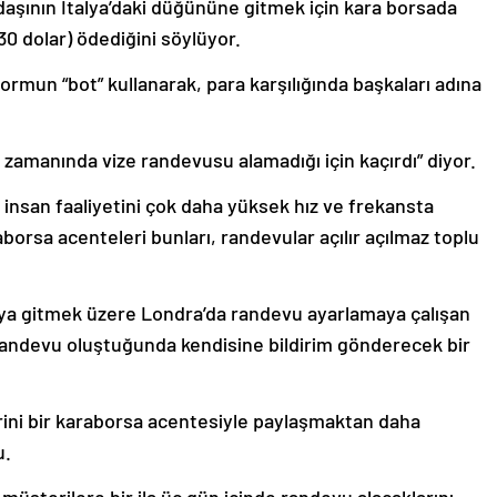
daşının İtalya’daki düğününe gitmek için kara borsada
0 dolar) ödediğini söylüyor.
formun “bot” kullanarak, para karşılığında başkaları adına
 zamanında vize randevusu alamadığı için kaçırdı” diyor.
, insan faaliyetini çok daha yüksek hız ve frekansta
aborsa acenteleri bunları, randevular açılır açılmaz toplu
’ya gitmek üzere Londra’da randevu ayarlamaya çalışan
randevu oluştuğunda kendisine bildirim gönderecek bir
erini bir karaborsa acentesiyle paylaşmaktan daha
u.