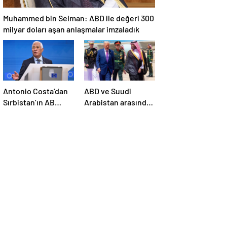
Muhammed bin Selman: ABD ile değeri 300
milyar doları aşan anlaşmalar imzaladık
Antonio Costa’dan
ABD ve Suudi
Sırbistan’ın AB
Arabistan arasında
üyelik sürecine
savunma sanayi
ilişkin açıklama
anlaşması imzalandı