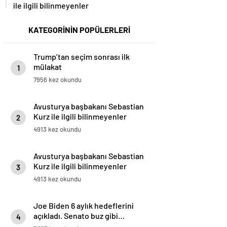
ile ilgili bilinmeyenler
KATEGORİNİN POPÜLERLERİ
Trump’tan seçim sonrası ilk
mülakat
1
7956 kez okundu
Avusturya başbakanı Sebastian
Kurz ile ilgili bilinmeyenler
2
4913 kez okundu
Avusturya başbakanı Sebastian
Kurz ile ilgili bilinmeyenler
3
4913 kez okundu
Joe Biden 6 aylık hedeflerini
açıkladı. Senato buz gibi…
4