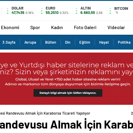
DOLAR
EURO
ALTIN
BITCOIN
47,7436
55,2510
6.660,55
%
0.18%
0.32%
2,59
Ekonomi
Spor
Kadın
Foto Galeri
Videolar
3.Sayfa
Avrupa
Bülten
Din
Eğitim
Hayat
Politika
si Randevusu Almak İçin Karaborsa Ticareti Yapılıyor
2
andevusu Almak İçin Karab