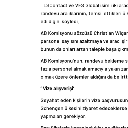
TLSContact ve VFS Global isimli iki arac
randevu aralıklarının, temsil ettikleri ü
edildiğini söyledi.
AB Komisyonu sözcüsü Christian Wigand 
personel sayısını azaltmaya ve aracı şir
bunun da onları artan taleple başa çıkm
AB Komisyonu’nun, randevu bekleme sür
fazla personel almak amacıyla yakın zama
olmak üzere önlemler aldığını da belirtt
‘ Vize alışverişi’
Seyahat eden kişilerin vize başvurusun
Schengen ülkesini ziyaret edeceklerse 
yapmaları gerekiyor.
Bazı ülkelerin konsolosluklarına diğerl