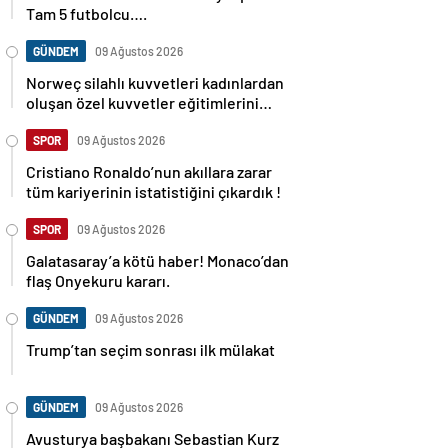
Tam 5 futbolcu….
GÜNDEM
09 Ağustos 2026
Norweç silahlı kuvvetleri kadınlardan
oluşan özel kuvvetler eğitimlerini
başlattı.
SPOR
09 Ağustos 2026
Cristiano Ronaldo’nun akıllara zarar
tüm kariyerinin istatistiğini çıkardık !
SPOR
09 Ağustos 2026
Galatasaray’a kötü haber! Monaco’dan
flaş Onyekuru kararı.
GÜNDEM
09 Ağustos 2026
Trump’tan seçim sonrası ilk mülakat
GÜNDEM
09 Ağustos 2026
Avusturya başbakanı Sebastian Kurz