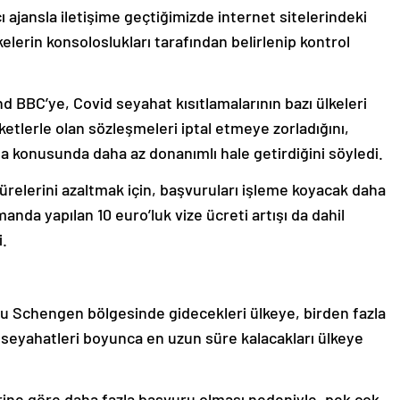
ı ajansla iletişime geçtiğimizde internet sitelerindeki
lkelerin konsoloslukları tarafından belirlenip kontrol
BBC’ye, Covid seyahat kısıtlamalarının bazı ülkeleri
ketlerle olan sözleşmeleri iptal etmeye zorladığını,
a konusunda daha az donanımlı hale getirdiğini söyledi.
elerini azaltmak için, başvuruları işleme koyacak daha
nda yapılan 10 euro’luk vize ücreti artışı da dahil
i.
u Schengen bölgesinde gidecekleri ülkeye, birden fazla
seyahatleri boyunca en uzun süre kalacakları ülkeye
erine göre daha fazla başvuru olması nedeniyle, pek çok