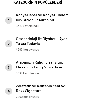
KATEGORİNİN POPÜLERLERİ
Konya Haber ve Konya Gündem
İçin Güvenilir Adresiniz
1
5315 kez okundu
Ortopodoloji İle Diyabetik Ayak
Yarası Tedavisi
2
4303 kez okundu
Arabanızın Ruhunu Yansıtın:
Plu.com.tr Peluş Vites Süsü
3
Modelleri
3037 kez okundu
Zarafetin ve Kalitenin Yeni Adı
Roxx Signature
4
2950 kez okundu