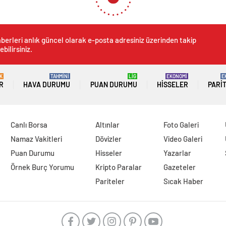
berleri anlık güncel olarak e-posta adresiniz üzerinden takip
ebilirsiniz.
K
TAHMİNİ
LİG
EKONOMİ
E
R
HAVA DURUMU
PUAN DURUMU
HISSELER
PARI
Canlı Borsa
Altınlar
Foto Galeri
Namaz Vakitleri
Dövizler
Video Galeri
Puan Durumu
Hisseler
Yazarlar
Örnek Burç Yorumu
Kripto Paralar
Gazeteler
Pariteler
Sıcak Haber