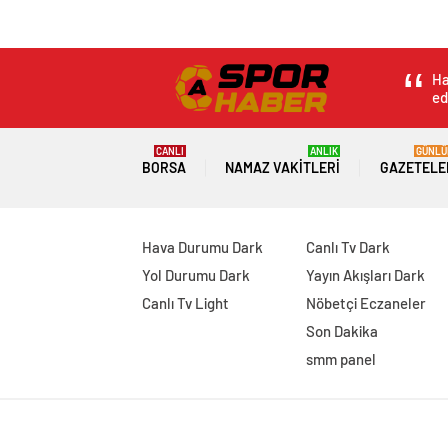
Ha
ed
CANLI
ANLIK
GÜNLÜ
BORSA
NAMAZ VAKITLERI
GAZETELE
Hava Durumu Dark
Canlı Tv Dark
Yol Durumu Dark
Yayın Akışları Dark
Canlı Tv Light
Nöbetçi Eczaneler
Son Dakika
smm panel