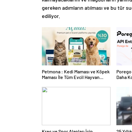
gereken adımların atılması ve bu tür suç
ediliyor.
Petmona : Kedi Maması ve Köpek
Porego 
Maması İle Tüm Evcil Hayvan
Daha Ko
Ürünleri
Kreş ve Spor Alanları İçin
25 Yıll