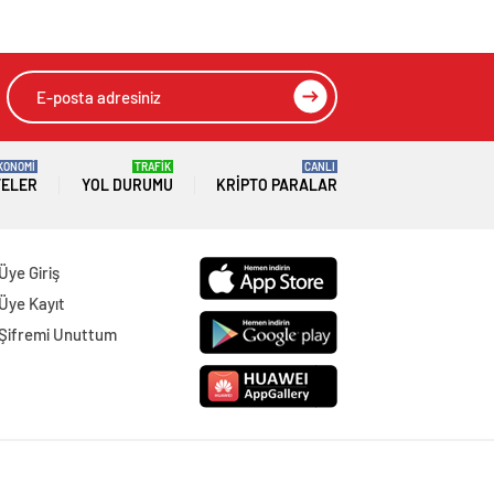
KONOMİ
TRAFİK
CANLI
TELER
YOL DURUMU
KRIPTO PARALAR
Üye Giriş
Üye Kayıt
Şifremi Unuttum