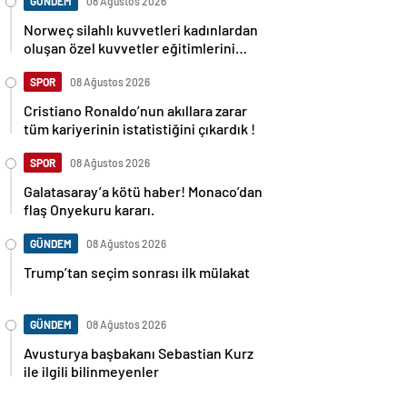
GÜNDEM
08 Ağustos 2026
Norweç silahlı kuvvetleri kadınlardan
oluşan özel kuvvetler eğitimlerini
başlattı.
SPOR
08 Ağustos 2026
Cristiano Ronaldo’nun akıllara zarar
tüm kariyerinin istatistiğini çıkardık !
SPOR
08 Ağustos 2026
Galatasaray’a kötü haber! Monaco’dan
flaş Onyekuru kararı.
GÜNDEM
08 Ağustos 2026
Trump’tan seçim sonrası ilk mülakat
GÜNDEM
08 Ağustos 2026
Avusturya başbakanı Sebastian Kurz
ile ilgili bilinmeyenler