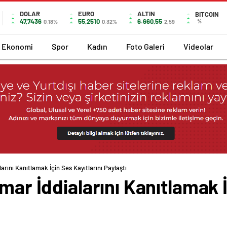
DOLAR
EURO
ALTIN
BITCOIN
47,7436
55,2510
6.660,55
%
0.18%
0.32%
2,59
Ekonomi
Spor
Kadın
Foto Galeri
Videolar
larını Kanıtlamak İçin Ses Kayıtlarını Paylaştı
mar İddialarını Kanıtlamak İ