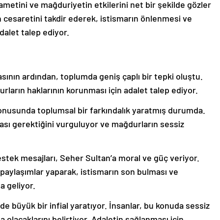
hametini ve mağduriyetin etkilerini net bir şekilde gözler
n cesaretini takdir ederek, istismarın önlenmesi ve
dalet talep ediyor.
sının ardından, toplumda geniş çaplı bir tepki oluştu.
rların haklarının korunması için adalet talep ediyor.
konusunda toplumsal bir farkındalık yaratmış durumda.
ması gerektiğini vurguluyor ve mağdurların sessiz
stek mesajları, Seher Sultan’a moral ve güç veriyor.
 paylaşımlar yaparak, istismarın son bulması ve
a geliyor.
 büyük bir infial yaratıyor. İnsanlar, bu konuda sessiz
olacaklarını belirtiyor. Adaletin sağlanması için