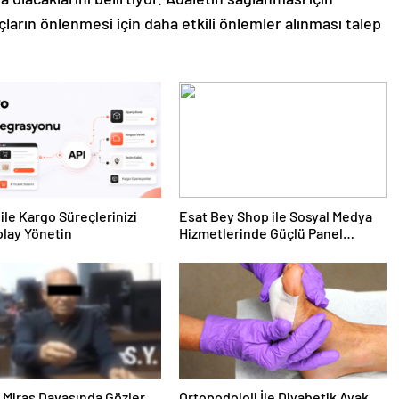
ların önlenmesi için daha etkili önlemler alınması talep
ile Kargo Süreçlerinizi
Esat Bey Shop ile Sosyal Medya
lay Yönetin
Hizmetlerinde Güçlü Panel
Deneyimi
ık Miras Davasında Gözler
Ortopodoloji İle Diyabetik Ayak