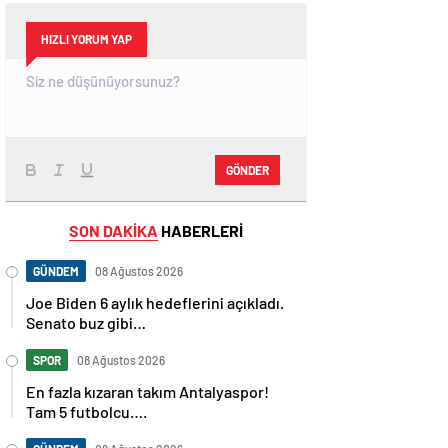
HIZLI YORUM YAP
GÖNDER
SON DAKİKA
HABERLERİ
GÜNDEM
08 Ağustos 2026
Joe Biden 6 aylık hedeflerini açıkladı.
Senato buz gibi…
SPOR
08 Ağustos 2026
En fazla kızaran takım Antalyaspor!
Tam 5 futbolcu….