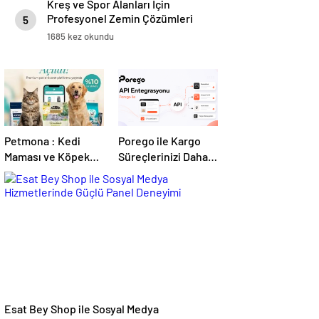
Kreş ve Spor Alanları İçin
Profesyonel Zemin Çözümleri
5
1685 kez okundu
Petmona : Kedi
Porego ile Kargo
Maması ve Köpek
Süreçlerinizi Daha
Maması İle Tüm
Kolay Yönetin
Evcil Hayvan
Ürünleri
Esat Bey Shop ile Sosyal Medya