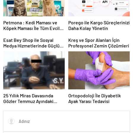
Petmona : Kedi Maması ve
Porego ile Kargo Süreçlerinizi
Köpek Maması İle Tüm Evcil
Daha Kolay Yönetin
Hayvan Ürünleri
Esat Bey Shop ile Sosyal
Kreş ve Spor Alanları İçin
Medya Hizmetlerinde Güçlü
Profesyonel Zemin Çözümleri
Panel Deneyimi
25 Yıllık Miras Davasında
Ortopodoloji İle Diyabetik
Gözler Temmuz Ayındaki
Ayak Yarası Tedavisi
Karar Duruşmasına Çevrildi